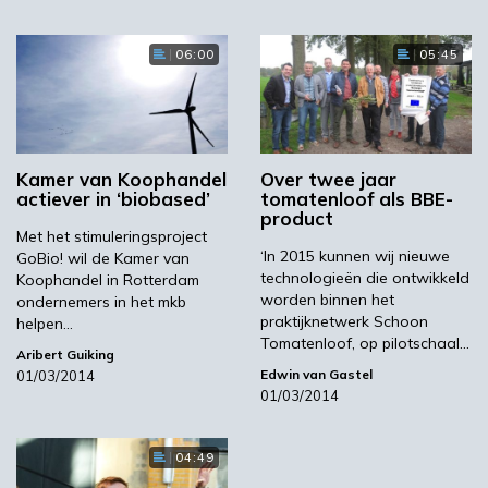
Rotterdam al een sterke positie heeft op
gebied van de eerst twee domeinen met onder
06:00
05:45
meer de Spaanse bio-energiereus Abengoa die
in Europoort een bio-ethanolfabriek heeft
neergezet.
Kamer van Koophandel
Over twee jaar
actiever in ‘biobased’
tomatenloof als BBE-
product
Infrastructuur nodig
Met het stimuleringsproject
‘In 2015 kunnen wij nieuwe
GoBio! wil de Kamer van
technologieën die ontwikkeld
Koophandel in Rotterdam
worden binnen het
ondernemers in het mkb
Op het derde domein liggen in de haven veel
praktijknetwerk Schoon
helpen…
kansen aldus Hellenthal. Er zijn tal van grote
Tomatenloof, op pilotschaal…
Aribert Guiking
chemische bedrijven (circa 45) actief in het
Edwin van Gastel
01/03/2014
havengebied, de meesten opereren wel in de
01/03/2014
slipstream van de petrochemie. Voor deze
bedrijven is het toepassen van innovaties en
04:49
de ontwikkeling van biochemie één van de