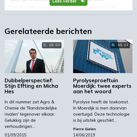
Lees verder
belangrijke volgende stap in de reis van de
haven om verder uit te groeien tot een hub in
de biobased economy’, stelt FransJan
Gerelateerde berichten
Hellenthal, business manager Chemical &
Biobased Industry bij het Havenbedrijf
Rotterdam. ‘Momenteel is dit deel van de
05:03
05:27
Maasvlakte 2 nog een maagdelijk gebied. We
verwachten op basis van gesprekken die
momenteel worden gevoerd met Nederlandse
en buitenlandse bedrijven, dat de eerste
Dubbelperspectief:
Pyrolyseproeftuin
ondernemingen zich binnen enkele jaren op de
Stijn Effting en Micha
Moerdijk: twee experts
Maasvlakte 2 zullen vestigen.’
Hes
aan het woord
Daarbij mikt Havenbedrijf Rotterdam vooral
In dit nummer zet Agro &
Pyrolyse heeft de toekomst.
Chemie de 'Randstedelijke
In Moerdijk is men daarvan
op bedrijven die opereren in de biobased
rivalen' tegenover elkaar.
overtuigd. Deze technologie
industry, meer specifiek op het gebied van
Gelukkig zijn de
is bij uitstek geschikt…
(bio)energie, brandstoffen en
verhoudingen…
Pierre Gielen
chemicaliën/materialen. Hellenthal stelt dat
01/09/2015
14/06/2019