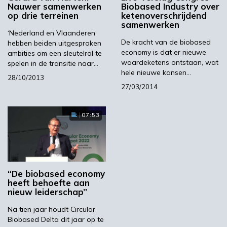
havens (het pijpleidingennetwerk tussen
Nauwer samenwerken
Biobased Industry over
Rotterdam en Antwerpen bijvoorbeeld) en
op drie terreinen
ketenoverschrijdend
samenwerken
onderzoeksinstellingen. Er wordt dus al
‘Nederland en Vlaanderen
samengewerkt. Uit het publiek kwamen wel
De kracht van de biobased
hebben beiden uitgesproken
kanttekeningen in hoeverre deze lijntjes
economy is dat er nieuwe
ambities om een sleutelrol te
waardeketens ontstaan, wat
spelen in de transitie naar…
moeten worden gebundeld, bijvoorbeeld om in
hele nieuwe kansen…
aanmerking te komen voor grote R&D-
28/10/2013
27/03/2014
programma’s als Horizon 2020.
Een te centralistische aanpak lijkt met name
07:53
de Vlamingen te ver of te snel te gaan. Zij
leggen de nadruk op concrete
samenwerkingsverbanden en niet op grote
plannen met grote (abstracte) woorden.
“De biobased economy
Agro&Chemie vroeg Govert Veldhuijzen over
heeft behoefte aan
zijn bevindingen van het congres en, niet
nieuw leiderschap”
onbelangrijk, de vervolgstappen in de Vlaams-
Na tien jaar houdt Circular
Nederlandse Delta.
Biobased Delta dit jaar op te