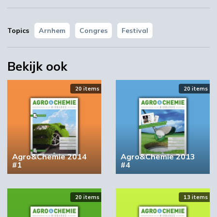
Topics
Arnhem
Congres
Festival
Bekijk ook
20 items
20 items
Agro&Chemie 2014
Agro&Chemie 2013
#1
#4
20 items
13 items