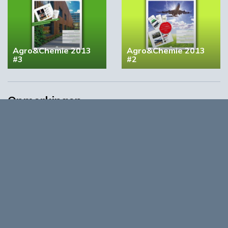
Agro&Chemie 2013
Agro&Chemie 2013
#3
#2
Opmerkingen
0
Log in om te reageren op dit artikel
. Nog geen account?
Registreer nu!
Over
Agro&Chemie is het leidende platform voor de biobased
economy in Nederland en Vlaanderen. We maken programma’s
en ontwikkelingen in de BBE zichtbaar, dragen bij aan
ontmoeting en verbinding tussen ondernemers,