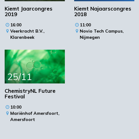
Kiemt Jaarcongres
Kiemt Najaarscongres
2019
2018
16:00
11:00
Industriepark Kleefse Waard
Veerkracht B.V.,
Novio Tech Campus,
Westervoortsedijk
Klarenbeek
Nijmegen
6827 AV Arnhem
Plan je route
25/11
ChemistryNL Future
Festival
10:00
Mariënhof Amersfoort,
Amersfoort