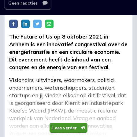
Geen reacties
The Future of Us op 8 oktober 2021 in
Arnhem is een innovatief congrestival over de
energietransitie en een circulaire economie.
Dit evenement heeft de inhoud van een
congres en de energie van een festival.
Visionairs, uitvinders, waarmakers, politici,
ondernemers, wetenschappers, studenten,
startups en jij vinden elkaar op dit festival, dat
is georganiseerd door Kiemt en Industriepark
Kleefse Waard (IPKW), de ‘meest circulaire
werkplek van Nederland. Vraag en aanbod
worden aan elkaar gekoppeld, innovaties
Lees verder
krijgen een podium en verhalen krijgen