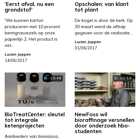
‘Eerst afval, nu een
Opschalen: van klant
grondstof’
tot plant
'We kunnen karton
De kogel is door de kerk. Op
produceren met 10 procent
30 maart werd de aftrap
bermgrasvezels op onze
gegeven voor de realisatie…
papierlijn 2. Het product is
Lucien Joppen
net…
01/06/2017
Lucien Joppen
14/06/2017
10:48
02:59
BioTreatCenter: sleutel
NewFoss wil
tot integrale
bioraffinage versnellen
ketenprojecten
door onderzoek hbo-
studenten
Aanbieders van biomassa,