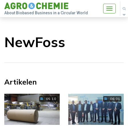
Toggle
About Biobased Business in a Circular World
navigatio
NewFoss
Artikelen
05:10
06:01