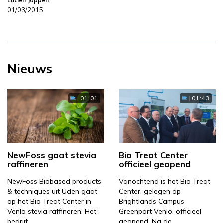
Lucien Joppen
01/03/2015
Nieuws
01:01
01:43
NewFoss gaat stevia
Bio Treat Center
raffineren
officieel geopend
NewFoss Biobased products
Vanochtend is het Bio Treat
& techniques uit Uden gaat
Center, gelegen op
op het Bio Treat Center in
Brightlands Campus
Venlo stevia raffineren. Het
Greenport Venlo, officieel
bedrijf…
geopend. Na de…