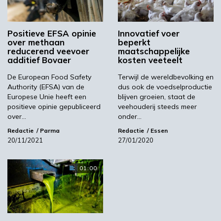
DSM verwacht dat dit eind 2020 of begin
2021 zal zijn.
Positieve EFSA opinie
Innovatief voer
over methaan
beperkt
DSM
reducerend veevoer
maatschappelijke
additief Bovaer
kosten veeteelt
De European Food Safety
Terwijl de wereldbevolking en
Volgende
Authority (EFSA) van de
dus ook de voedselproductie
Europese Unie heeft een
blijven groeien, staat de
€ 2 miljoen voor verdere ontwikkeling Growfoam
positieve opinie gepubliceerd
veehouderij steeds meer
over…
onder…
Meest gelezen
Redactie
Parma
Redactie
Essen
20/11/2021
27/01/2020
00:46
01:00