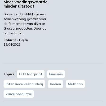
Meer voedingswaarde,
minder uitstoot
Grassa en Dr.FERM zijn een
samenwerking gestart voor
de fermentatie van diverse
YPACK project gestart in Spanje
Grassa-producten. Door de
fermentatie…
03:10
Redactie
Heijen
19/04/2023
Topics
CO2 footprint
Emissies
Intensieve veehouderij
Koeien
Methaan
‘Grote groeikansen Europese markt voor biobased
producten’
Zuivelproductie
02:19