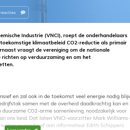
reacties
emische Industrie (VNCI), roept de onderhandelaars
 toekomstige klimaatbeleid CO2-reductie als primair
rnaast vraagt de vereniging om de nationale
e richten op verduurzaming en om het
etten.
nsief en zal ook in de toekomst veel energie nodig blij
drijfstak samen met de overheid daadkrachtig kan en
een duurzame CO2-arme samenleving, noodzakelijk voor
n ons land. Dat laten VNCI-voorzitter Mark Williams
weten in een brief aan informateur Edith Schippers.