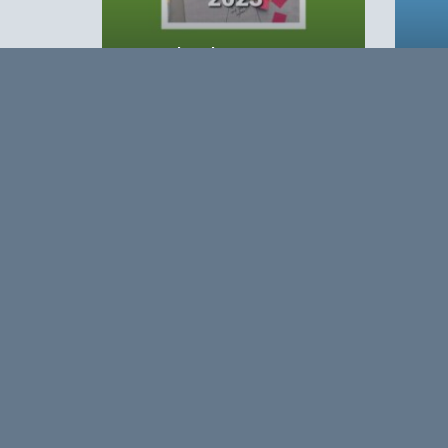
Agro&Chemie 2023 – 2
Agro
Opmerkingen
0
Log in om te reageren op dit artikel
. Nog geen 
Over
Agro&Chemie is het leidende plat
in Nederland en Vlaanderen. We 
ontwikkelingen in de BBE zichtbaa
verbinding tussen ondernemers, ken
vormen de etalage voor de Nederl
Europa en de wereld.