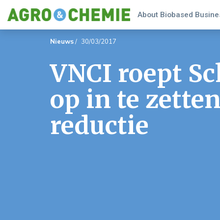
About Biobased Busines
Nieuws
/
30/03/2017
VNCI roept Sc
op in te zette
reductie