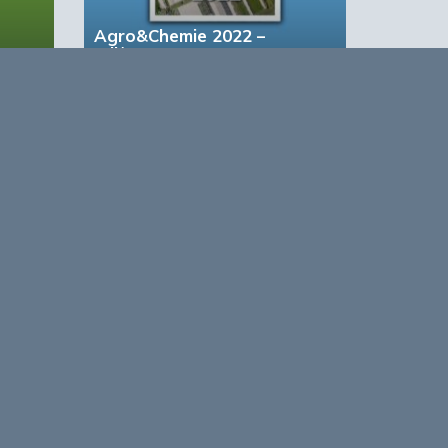
Agro&Chemie 2022 –
Juli/Augustus
based Business in a Circular World