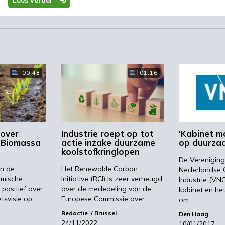
Lees verder
 om CO2-reductie en daarmee de verduurzaming aan te
sstandaard. Alma: “Door een eenzijdige focus van het
00:48
01:16
me energieopwekking zoals de bouw van
biomassa voor energiecentrales laat de overheid
informateur om in het regeerakkoord waar het gaat ov
ir sturingsinstrument op te nemen.”
 over
Industrie roept op tot
‘Kabinet m
e Biomassa
actie inzake duurzame
op duurza
koolstofkringlopen
De Vereniging
nvesteren
an de
Het Renewable Carbon
Nederlandse 
emische
Initiative (RCI) is zeer verheugd
Industrie (VNC
s positief over
over de mededeling van de
kabinet en he
leid vragen van de chemie grote financiële,
tsvisie op
Europese Commissie over…
om…
panningen. Alma: “Onze bedrijven zijn zeer bereid die
Redactie
Brussel
Den Haag
e uitsluitend in staat als de overheid optreedt als med
24/11/2022
10/01/2017