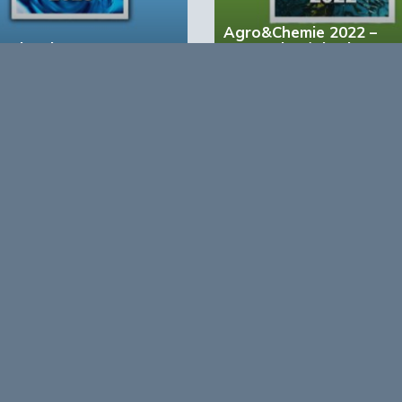
Agro&Chemie 2022 –
&Chemie 2023 – 1
September/Oktober
account?
Registreer nu!
form voor de biobased economy
maken programma’s en
r, dragen bij aan ontmoeting en
About Bio
nisinstellingen en overheid en
ands/Vlaamse BBE richting