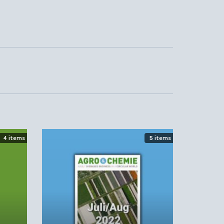
en
d
oor
we
nd
4 items
5 items