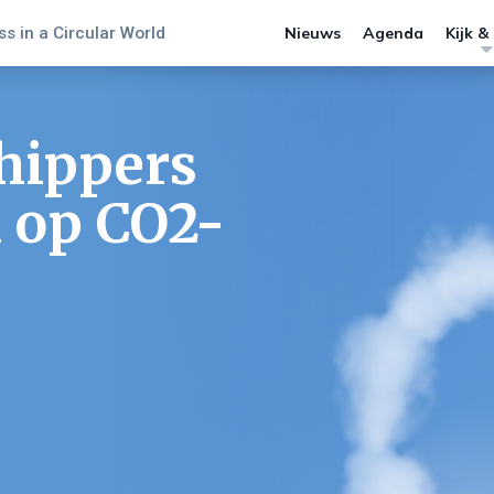
s in a Circular World
Nieuws
Agenda
Kijk &
hippers
n op CO2-