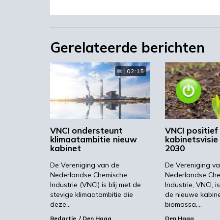
Verduurzamen
Gerelateerde berichten
De chemische industrie is onmisbaar
jagen, met behoud van onze hoge leven
02:15
Nederlandse klimaatbeleid op duurza
windmolenparken en het benutten van 
kansen liggen. Daarom vragen wij de 
klimaatbeleid, CO2-reductie als prima
VNCI ondersteunt
VNCI positief
klimaatambitie nieuw
kabinetsvisi
kabinet
2030
Samenwerken en i
De Vereniging van de
De Vereniging v
Nederlandse Chemische
Nederlandse Ch
Industrie (VNCI) is blij met de
Industrie, VNCI, i
Dergelijke bijdragen aan het klimaatbe
stevige klimaatambitie die
de nieuwe kabine
technologische en organisatorische ins
deze…
biomassa,…
bijdragen te leveren, maar zijn daarto
Redactie
Den Haag
Den Haag