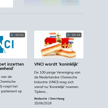
03:10
‘Grote groeikansen Europese
00:51
00:36
markt voor biobased producten’
02:19
er
oet inzetten
VNCI wordt ‘koninklijk’
amheid’
De 100-jarige Vereniging van
 van de
de Nederlandse Chemische
STRONGBIONET verbindt
Chemische
Industrie (VNCI) mag zich
Europese newerken bio-
I) roept het
vanaf nu 'Koninklijk' noemen.
economie
t parlement op
Tijdens…
Redactie
Den Haag
25/06/2018
e-