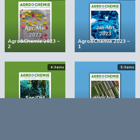
BIC wil bindende vraagstimulering voor biobased
producten
Agro&Chemie 2023 –
Agro&Chemie 2023 –
2
1
4 items
5 items
Agro&Chemie 2022 –
Agro&Chemie 2022 –
September/Oktober
Juli/Augustus