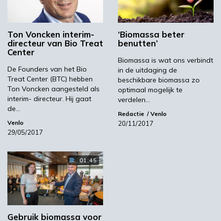
Volgende
CO2 uit hoogovens Gent wordt grondstof voor
Ton Voncken interim-
‘Biomassa beter
bio-ethanol
directeur van Bio Treat
benutten’
Center
Biomassa is wat ons verbindt
Meest gelezen
De Founders van het Bio
in de uitdaging de
Treat Center (BTC) hebben
beschikbare biomassa zo
Ton Voncken aangesteld als
optimaal mogelijk te
00:46
interim- directeur. Hij gaat
verdelen…
de…
Redactie
Venlo
Venlo
20/11/2017
29/05/2017
01:45
YPACK project gestart in Spanje
Gebruik biomassa voor