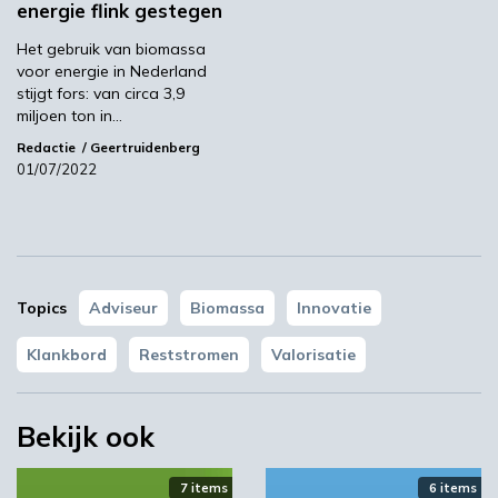
energie flink gestegen
03:10
Het gebruik van biomassa
voor energie in Nederland
stijgt fors: van circa 3,9
miljoen ton in…
Redactie
Geertruidenberg
01/07/2022
‘Grote groeikansen Europese markt voor biobased
producten’
Topics
Adviseur
Biomassa
Innovatie
02:10
Klankbord
Reststromen
Valorisatie
Bekijk ook
7 items
6 items