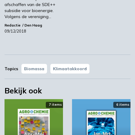
afschaffen van de SDE++
subsidie voor bioenergie.
Noordhollands Dagblad
ECN
Volgens de vereniging…
Redactie
Den Haag
09/12/2018
Volgende
TNO zoekt partners voor proeffabriek bio-
aromaten
Topics
Biomassa
Klimaatakkoord
Meest gelezen
00:46
Bekijk ook
7 items
6 items