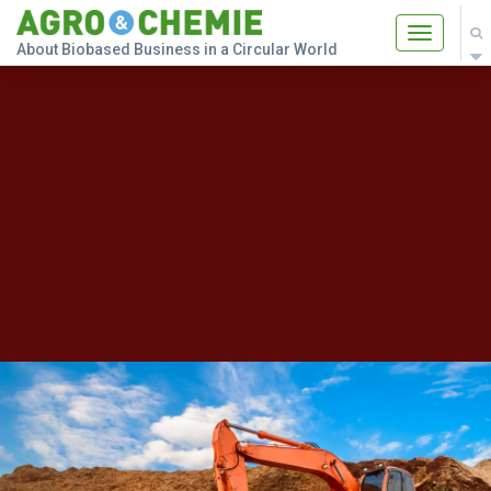
Toggle
About Biobased Business in a Circular World
navigatio