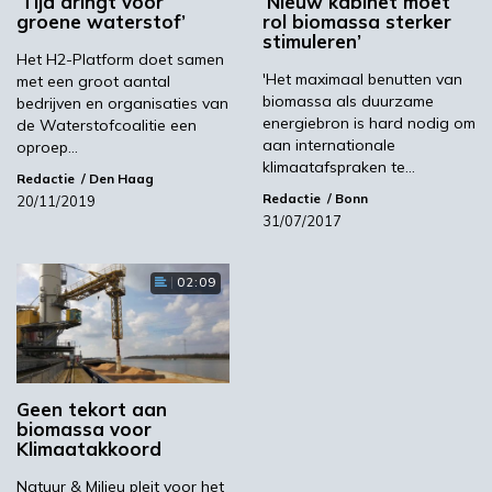
‘Tijd dringt voor
‘Nieuw kabinet moet
groene waterstof’
rol biomassa sterker
Biomassa ‘zeer
stimuleren’
Het H2-Platform doet samen
duurzaam’
'Het maximaal benutten van
met een groot aantal
biomassa als duurzame
bedrijven en organisaties van
energiebron is hard nodig om
de Waterstofcoalitie een
aan internationale
In het artikel wordt ook Marc Londo geciteerd,
oproep…
klimaatafspraken te…
deskundige van de Nederlandse Vereniging van
Redactie
Den Haag
Redactie
Bonn
Duurzame Energie (NVDE) en senior
20/11/2019
31/07/2017
onderzoeker aan de Universeit van Utrecht. Hij
stelt dat de meest gebruikte soorten van
biomassa zeer duurzaam zijn. ‘Het gaat om
02:09
afval (bijvoorbeeld sloophout) en residuen van
de verwerking van hout en oogst. Als derde
worden gewassen gebruikt, maar in Nederland
gaat dit im een klein deel.’
Geen tekort aan
biomassa voor
Volgens Londo is het potentieel aan biomassa
Klimaatakkoord
in Nederland voldoende voor zowel de
Natuur & Milieu pleit voor het
chemische- als energiedoeleinden.