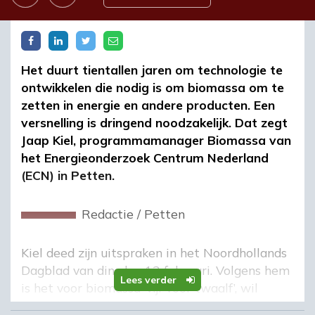
Het duurt tientallen jaren om technologie te
ontwikkelen die nodig is om biomassa om te
zetten in energie en andere producten. Een
versnelling is dringend noodzakelijk. Dat zegt
Jaap Kiel, programmamanager Biomassa van
het Energieonderzoek Centrum Nederland
(ECN) in Petten.
Redactie
/
Petten
Kiel deed zijn uitspraken in het Noordhollands
Dagblad van dinsdag 13 februari. Volgens hem
Lees verder
is het voor biomassa ’vijf voor twaalf’, wil
Nederland de doelstellingen van het