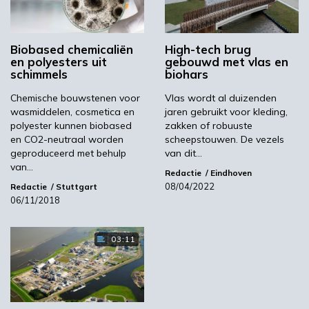
is. De volgende fase wordt het zoeken naar
een hoogwaardige toepassing voor hergebruik.
Te denken valt aan een vast myceliumproduct
Biobased chemicaliën
High-tech brug
en polyesters uit
gebouwd met vlas en
als bouwmateriaal of verpakking, of het
schimmels
biohars
opzuiveren van een enzymencocktail richting
industriële processen of schoonmaakmiddelen.
Chemische bouwstenen voor
Vlas wordt al duizenden
wasmiddelen, cosmetica en
jaren gebruikt voor kleding,
Meer over het onderzoeksproject is te vinden
polyester kunnen biobased
zakken of robuuste
op de CoE BBE website.
en CO2-neutraal worden
scheepstouwen. De vezels
geproduceerd met behulp
van dit…
Beeld: Christoph Burgstedt/Shutterstock
van…
Redactie
Eindhoven
08/04/2022
Redactie
Stuttgart
CoE BBE
06/11/2018
03:11
Volgende
Meeloopdag Biotechnologie in Wageningen