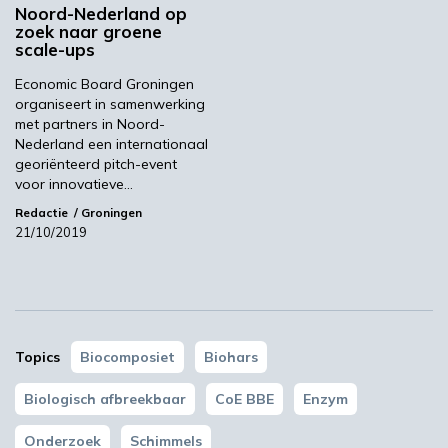
Meest gelezen
Noord-Nederland op
zoek naar groene
scale-ups
00:46
Economic Board Groningen
organiseert in samenwerking
met partners in Noord-
Nederland een internationaal
georiënteerd pitch-event
voor innovatieve…
Redactie
Groningen
21/10/2019
YPACK project gestart in Spanje
03:10
Topics
Biocomposiet
Biohars
Biologisch afbreekbaar
CoE BBE
Enzym
Onderzoek
Schimmels