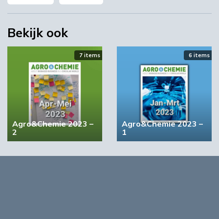
Bekijk ook
7 items
6 items
‘Grote groeikansen Europese markt voor biobased
producten’
02:19
Agro&Chemie 2023 –
Agro&Chemie 2023 –
2
1
4 items
5 items
STRONGBIONET verbindt Europese newerken bio-
economie