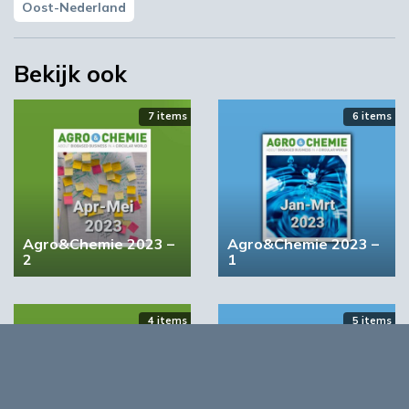
Oost-Nederland
YPACK project gestart in Spanje
Bekijk ook
03:10
7 items
6 items
Agro&Chemie 2023 –
Agro&Chemie 2023 –
2
1
‘Grote groeikansen Europese markt voor biobased
4 items
5 items
producten’
02:19