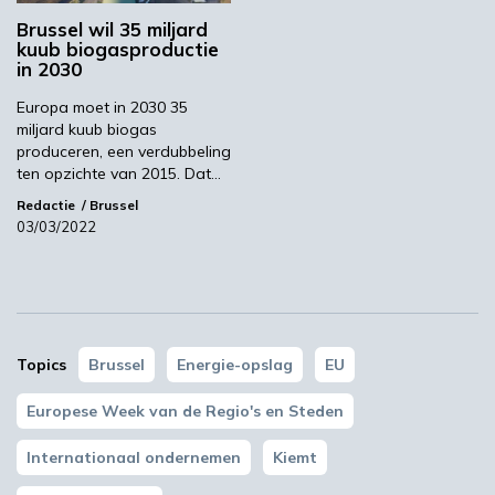
Brussel wil 35 miljard
Meer informatie
Agenda
Aanmelden
kuub biogasproductie
in 2030
Europa moet in 2030 35
Volgende
miljard kuub biogas
Biobased alternatief voor rubberkorrels op
produceren, een verdubbeling
kunstgrasvelden
ten opzichte van 2015. Dat…
Redactie
Brussel
03/03/2022
Meest gelezen
00:46
Topics
Brussel
Energie-opslag
EU
Europese Week van de Regio's en Steden
Internationaal ondernemen
Kiemt