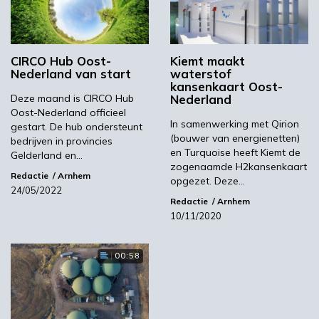
Zwolle.
Op woensdag 9 oktober profileert Oost-
Nederland zich rond het thema Energy storage
CIRCO Hub Oost-
Kiemt maakt
and management solutions tijdens een
Nederland van start
waterstof
speciaal side-event. Na inspirerende verhalen
kansenkaart Oost-
Deze maand is CIRCO Hub
Nederland
over kansen in Europa door o.a. de Europese
Oost-Nederland officieel
Commissie en bestuurders uit de regio, wordt
In samenwerking met Qirion
gestart. De hub ondersteunt
(bouwer van energienetten)
er tijdens vier thematafels dieper ingegaan op
bedrijven in provincies
en Turquoise heeft Kiemt de
Gelderland en…
laadinfra, waterstof, smart grids/digital en
zogenaamde H2kansenkaart
batterijen. Dé plek om met mogelijke
Redactie
Arnhem
opgezet. Deze…
24/05/2022
toekomstige Europese projectpartners (als
Redactie
Arnhem
vertegenwoordigers van Europese regio’s en
10/11/2020
steden, de Europese Commissie, de Europese
Investeringsbank of Europese
00:58
kennisinstellingen) in gesprek te gaan.
Aanmelden kan nog, maar wees er snel bij
want er zijn maximaal 50 plekken beschikbaar!