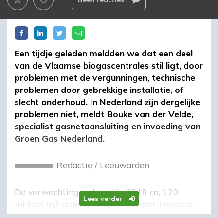
Geen reacties
Een tijdje geleden meldden we dat een deel
van de Vlaamse biogascentrales stil ligt, door
problemen met de vergunningen, technische
problemen door gebrekkige installatie, of
slecht onderhoud. In Nederland zijn dergelijke
problemen niet, meldt Bouke van der Velde,
specialist gasnetaansluiting en invoeding van
Groen Gas Nederland.
Redactie
/
Leeuwarden
De verwachting is dat er in 2018 ca, 120
Lees verder
miljoen m3 groen gas gaat worden ingevoed
op het Nederlandse net. Er wordt op dit