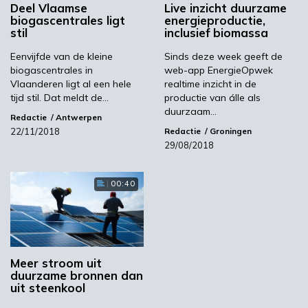
Volgende
Deel Vlaamse
Live inzicht duurzame
biogascentrales ligt
energieproductie,
Biobased kleurstoffen werken beter als ze niet
stil
inclusief biomassa
geïsoleerd zijn
Eenvijfde van de kleine
Sinds deze week geeft de
biogascentrales in
web-app EnergieOpwek
Meest gelezen
Vlaanderen ligt al een hele
realtime inzicht in de
tijd stil. Dat meldt de…
productie van álle als
duurzaam…
Redactie
Antwerpen
00:46
22/11/2018
Redactie
Groningen
29/08/2018
00:40
Meer stroom uit
duurzame bronnen dan
YPACK project gestart in Spanje
uit steenkool