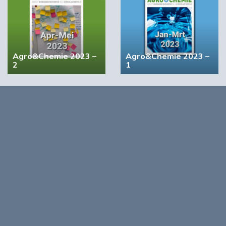
STRONGBIONET verbindt Europese newerken bio-
economie
Agro&Chemie 2023 –
Agro&Chemie 2023 –
2
1
4 items
5 items
Agro&Chemie 2022 –
Agro&Chemie 2022 –
September/Oktober
Juli/Augustus
Opmerkingen