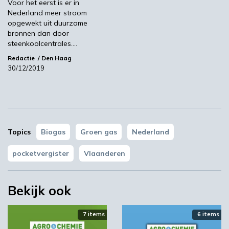
Voor het eerst is er in
03:10
Nederland meer stroom
opgewekt uit duurzame
bronnen dan door
steenkoolcentrales.…
Redactie
Den Haag
30/12/2019
‘Grote groeikansen Europese markt voor biobased
Topics
Biogas
Groen gas
Nederland
producten’
pocketvergister
Vlaanderen
02:19
Bekijk ook
7 items
6 items