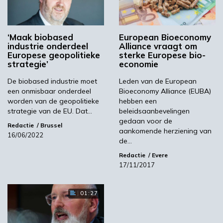
en onderzoek & innovatie. Bovendien moet er
een passend financieringsniveau voor de bio-
economie worden vastgesteld, bijvoorbeeld via
‘Maak biobased
European Bioeconomy
het toekomstige gemeenschappelijke
industrie onderdeel
Alliance vraagt om
landbouwbeleid en het innovatieprogramma
Europese geopolitieke
sterke Europese bio-
Horizon Europa. Verder zijn marktprikkels voor
strategie’
economie
bio- gebaseerde producten in strategische
De biobased industrie moet
Leden van de European
sectoren nodig. Publiek-private
een onmisbaar onderdeel
Bioeconomy Alliance (EUBA)
partnerschappen zoals Circulair Biobased
worden van de geopolitieke
hebben een
strategie van de EU. Dat…
beleidsaanbevelingen
Europe dienen te worden gestimuleerd.
gedaan voor de
Redactie
Brussel
Door een holistische benadering kan de bio-
aankomende herziening van
16/06/2022
de…
economie mogelijkheden bieden voor
duurzame groei in heel de EU, zowel in
Redactie
Evere
17/11/2017
plattelands-, kust- als stedelijke gebieden,
maar ook bijdragen aan duurzaam herstel van
marginale gronden, aangetaste bodems en
01:27
verouderde infrastructuur. De alliantie roept
het Europees Parlement nu op om nieuwe