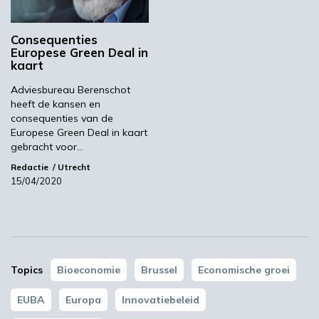
groei in de bio-economische sectoren te
ondersteunen via de Europese Bio-economie
Consequenties
Strategie en de Green Deal.
Europese Green Deal in
kaart
EUBA vertegenwoordigt 12 toonaangevende
Europese organisaties in diverse sectoren van
Adviesbureau Berenschot
de bio-economie:
heeft de kansen en
consequenties van de
Bio-based Industries Consortium (BIC)
Europese Green Deal in kaart
European Association of Sugar Producers
gebracht voor…
(CEFS)
Redactie
Utrecht
15/04/2020
Confederation of European Forest Owners
(CEPF)
Confederation of European Paper Industries
(CEPI)
European Farmers and European Agri-
Topics
Bioeconomie
Brussel
Economische groei
Cooperatives (COPA-COGECA)
European Renewable Ethanol Producers
EUBA
Europa
Innovatiebeleid
Association (ePURE)