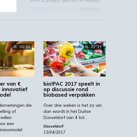
YPACK project gestart in Spanje
03:10
ige
00:32
01:11
‘Grote groeikansen Europese
markt voor biobased producten’
02:19
er van €
bio!PAC 2017 speelt in
 innovatief
op discussie rond
odel
biobased verpakken
t
ernemingen die
Over drie weken is het zo ver,
elling of
dan wordt in het Duitse
STRONGBIONET verbindt
e
Europese newerken bio-
willen
Düsseldorf van 4 tot…
economie
oor een
Düsseldorf
sinessmodel
13/04/2017
…