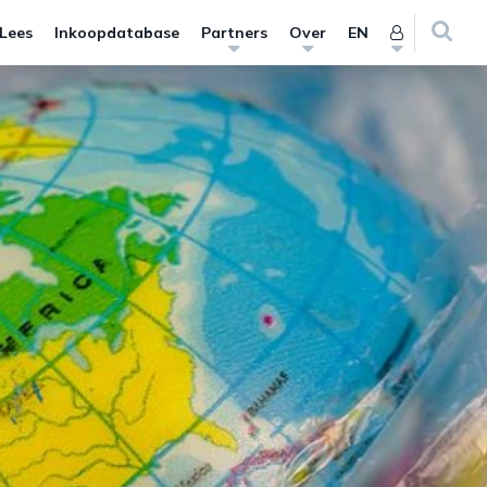
 Lees
Inkoopdatabase
Partners
Over
EN