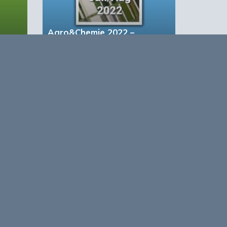
Agro&Chemie 2022 –
Juli/Augustus
based Business in a Circular World