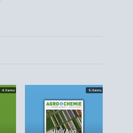
4 items
5 items