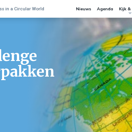
s in a Circular World
Nieuws
Agenda
Kijk &
lenge
rpakken