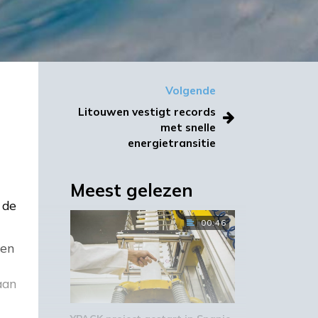
Volgende
Litouwen vestigt records
met snelle
energietransitie
Meest gelezen
 de
00:46
oen
aan