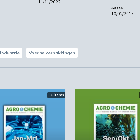
11/11/2022
print in de hele keten verbeteren?
Assen
10/02/2017
site van het KIDV.
industrie
Voedselverpakkingen
6 items