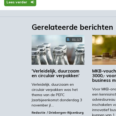
Lees verder
heden vinden om het gewicht van in-box plastic te
ibele papieren verpakking voor chocolade kreuk- en
Gerelateerde berichten
kken bij het verhogen van de hoeveelheid hoogwaard
01:17
llets aan klanten leveren met een minimum of
l?
 klimaatvriendelijke verpakkingen leveren en klanten
composteren, via UPS?
‘Verleidelijk, duurzaam
MKB-vouch
en circulair verpakken’
3000,- voor
men zo duurzaam mogelijk verpakken?
business m
iaal voor industrieel gesneden brood ontwikkelen me
Verleidelijk, duurzaam en
Voor MKB-ond
circulair verpakken was het
een kennisinst
thema van de PEFC
ansparant venster toevoegen aan een 100% recyclebar
adviesbureau 
Jaarbijeenkomst donderdag 3
e voeding?
inschakelen v
november jl.…
are manier inzicht krijgen in het soort materiaal en
innovatief bu
Redactie
Driebergen-Rijsenburg
kunnen van 1
ganisch afval), bij 400 restaurants?