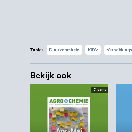
Hoe kan DPD de (plastic) afval foot
Voor meer informatie: kijk op de web
Beeld: Orso/Shutterstock
KIDV
Topics
Duurzaamheid
KIDV
Verpakkings
Bekijk ook
7 items