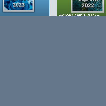
Agro&Chemie 2022 –
&Chemie 2023 – 1
September/Oktober
account?
Registreer nu!
form voor de biobased economy
maken programma’s en
r, dragen bij aan ontmoeting en
About Bio
nisinstellingen en overheid en
ands/Vlaamse BBE richting