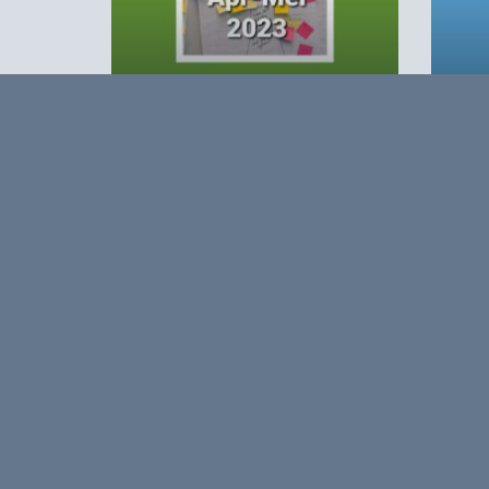
Agro&Chemie 2023 – 2
Agro
Opmerkingen
0
Log in om te reageren op dit artikel
. Nog geen 
Over
Agro&Chemie is het leidende plat
in Nederland en Vlaanderen. We 
ontwikkelingen in de BBE zichtbaa
verbinding tussen ondernemers, ken
vormen de etalage voor de Nederl
Europa en de wereld.