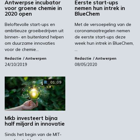
Antwerpse incubator
Eerste start-ups
voor groene chemie in
nemen hun intrek in
BlueChem
2020 open
BlueChem
Beloftevolle start-ups en
Met de versoepeling van de
ambitieuze groeibedrijven uit
coronamaatregelen nemen
Volgende
binnen- en buitenland helpen
de eerste start-ups deze
om duurzame innovaties
week hun intrek in BlueChem,
'Concrete maatregelen in regeerakkoord voor
voor de chemie…
…
stimuleren waterstof'
Redactie
Antwerpen
Redactie
Antwerpen
24/10/2019
08/05/2020
Meest gelezen
01:09
00:46
Mkb investeert bijna
half miljard in innovatie
Sinds het begin van de MIT-