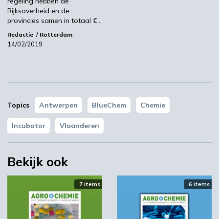
regeling hebben de
Rijksoverheid en de
provincies samen in totaal €…
Redactie
Rotterdam
YPACK project gestart in Spanje
14/02/2019
03:10
Topics
Antwerpen
BlueChem
Chemie
Incubator
Vlaanderen
Bekijk ook
‘Grote groeikansen Europese markt voor biobased
producten’
7 items
6 items
02:10