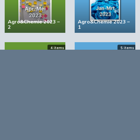
Agro&Chemie 2023 –
Agro&Chemie 2023 –
2
1
4 items
5 items
BIC wil bindende vraagstimulering voor biobased
producten
Agro&Chemie 2022 –
Agro&Chemie 2022 –
September/Oktober
Juli/Augustus
Opmerkingen
0
Log in om te reageren op dit artikel
. Nog geen account?