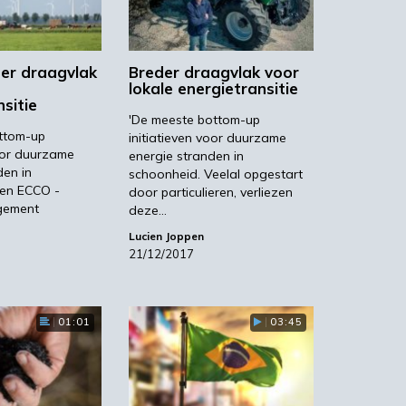
er draagvlak
Breder draagvlak voor
lokale energietransitie
sitie
'De meeste bottom-up
ttom-up
initiatieven voor duurzame
voor duurzame
energie stranden in
den in
schoonheid. Veelal opgestart
Een ECCO -
door particulieren, verliezen
gement
deze…
Lucien Joppen
21/12/2017
01:01
03:45