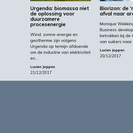
Urgenda: biomassa niet
Biorizon: de ‘
de oplossing voor
afval naar a
duurzamere
procesenergie
Monique Wekking 
Business develo
Wind, zonne-energie en
betrokken bij de 
geothermie zijn volgens
van suikers naar
Urgenda op termijn afdoende
Lucien Joppen
om de industrie van elektriciteit
20/12/2017
en…
Lucien Joppen
21/12/2017
Over
Agro&Chemie is het leidende plat
in Nederland en Vlaanderen. We 
ontwikkelingen in de BBE zichtbaa