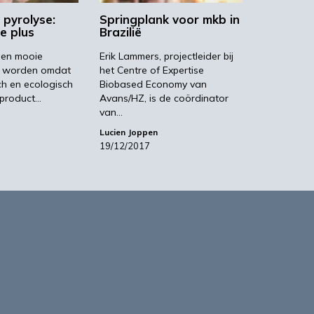
 pyrolyse:
Springplank voor mkb in
e plus
Brazilië
een mooie
Erik Lammers, projectleider bij
e worden omdat
het Centre of Expertise
h en ecologisch
Biobased Economy van
 product…
Avans/HZ, is de coördinator
van…
Lucien Joppen
19/12/2017
based Business in a Circular World