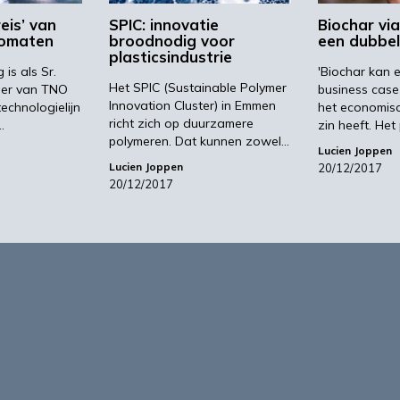
reis’ van
SPIC: innovatie
Biochar via
romaten
broodnodig voor
een dubbel
plasticsindustrie
is als Sr.
'Biochar kan 
Het SPIC (Sustainable Polymer
per van TNO
business cas
Innovation Cluster) in Emmen
technologielijn
het economisc
richt zich op duurzamere
…
zin heeft. Het
polymeren. Dat kunnen zowel…
Lucien Joppen
Lucien Joppen
20/12/2017
20/12/2017
1
2
…
24
form voor de biobased economy
maken programma’s en
r, dragen bij aan ontmoeting en
About Bio