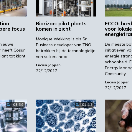
tion
Biorizon: pilot plants
ECCO: bred
pere focus
komen in zicht
voor lokale
energietran
Monique Wekking is als Sr.
rnieuwe
De meeste bo
Business developer van TNO
r heeft Cosun
initiatieven 
betrokken bij de technologielijn
lant tot klant
energie stran
van suikers naar…
schoonheid. 
Lucien Joppen
Energy Mana
22/12/2017
Community…
Lucien Joppen
22/12/2017
03:39
01:12