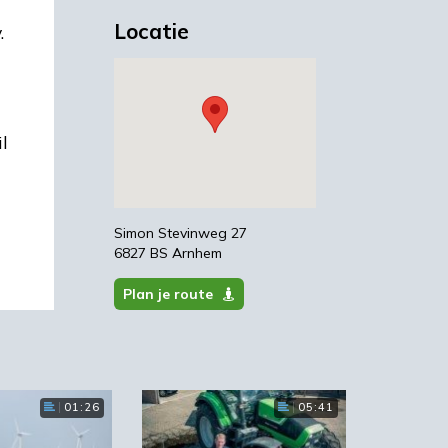
Locatie
.
l
Simon Stevinweg 27
6827 BS Arnhem
Plan je route
01:26
05:41