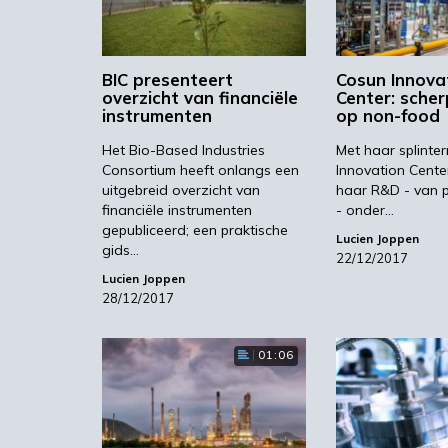
BIC presenteert
Cosun Innova
overzicht van financiële
Center: scher
instrumenten
op non-food
Het Bio-Based Industries
Met haar splinte
Consortium heeft onlangs een
Innovation Cente
uitgebreid overzicht van
haar R&D - van p
financiële instrumenten
- onder…
gepubliceerd; een praktische
Lucien Joppen
gids…
22/12/2017
Lucien Joppen
28/12/2017
01:06