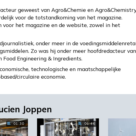
edacteur geweest van Agro&Chemie en Agro&Chemistry
rdelijk voor de totstandkoming van het magazine.
en voor het magazine en de website, zowel in het
djournalistiek, onder meer in de voedingsmiddelenretai
ngsmiddelen. Zo was hij onder meer hoofdredacteur van
n Food Engineering & Ingredients.
 economische, technologische en maatschappelijke
obased/circulaire economie.
ucien Joppen
01:30
01:46