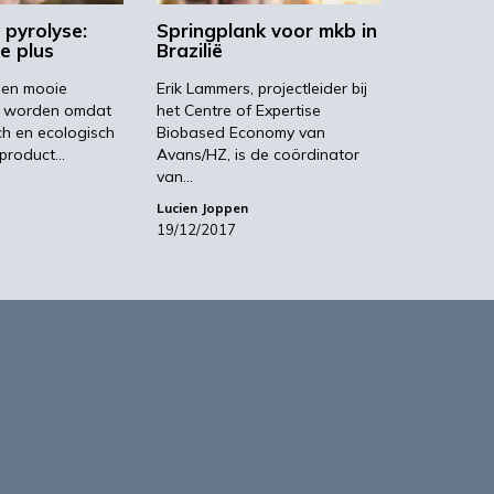
 pyrolyse:
Springplank voor mkb in
e plus
Brazilië
een mooie
Erik Lammers, projectleider bij
e worden omdat
het Centre of Expertise
h en ecologisch
Biobased Economy van
 product…
Avans/HZ, is de coördinator
van…
Lucien Joppen
19/12/2017
based Business in a Circular World