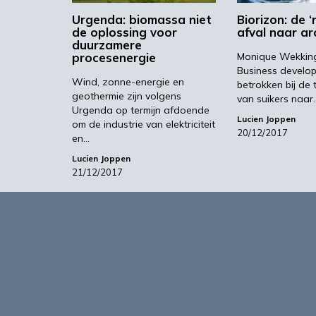
Urgenda: biomassa niet
Biorizon: de ‘
de oplossing voor
afval naar a
duurzamere
procesenergie
Monique Wekking 
Business develo
Wind, zonne-energie en
betrokken bij de 
geothermie zijn volgens
van suikers naar
Urgenda op termijn afdoende
Lucien Joppen
om de industrie van elektriciteit
20/12/2017
en…
Lucien Joppen
21/12/2017
Over
Agro&Chemie is het leidende plat
in Nederland en Vlaanderen. We 
ontwikkelingen in de BBE zichtbaa