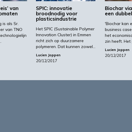
reis’ van
SPIC: innovatie
Biochar via
romaten
broodnodig voor
een dubbel
plasticsindustrie
is als Sr.
'Biochar kan 
Het SPIC (Sustainable Polymer
per van TNO
business cas
Innovation Cluster) in Emmen
technologielijn
het economisc
richt zich op duurzamere
…
zin heeft. Het
polymeren. Dat kunnen zowel…
Lucien Joppen
Lucien Joppen
20/12/2017
20/12/2017
1
2
…
24
form voor de biobased economy
maken programma’s en
r, dragen bij aan ontmoeting en
About Bio