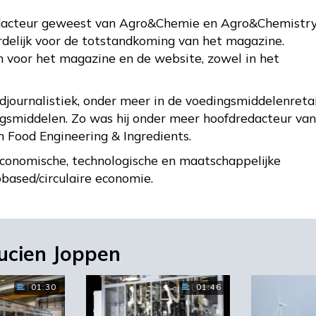
edacteur geweest van Agro&Chemie en Agro&Chemistry
rdelijk voor de totstandkoming van het magazine.
en voor het magazine en de website, zowel in het
djournalistiek, onder meer in de voedingsmiddelenretai
ngsmiddelen. Zo was hij onder meer hoofdredacteur van
n Food Engineering & Ingredients.
 economische, technologische en maatschappelijke
obased/circulaire economie.
ucien Joppen
01:30
01:46