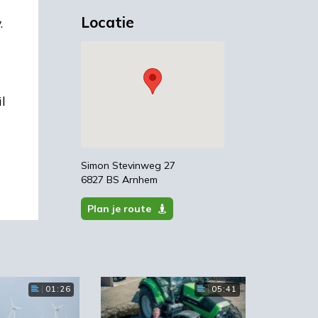
Locatie
.
l
Simon Stevinweg 27
6827 BS Arnhem
Plan je route
01:26
05:41