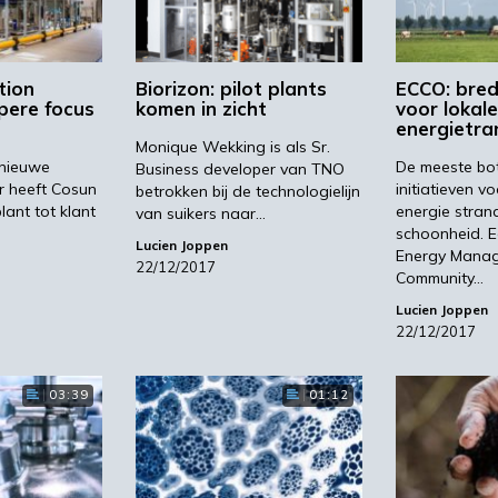
tion
Biorizon: pilot plants
ECCO: bred
pere focus
komen in zicht
voor lokale
energietran
Monique Wekking is als Sr.
rnieuwe
De meeste bo
Business developer van TNO
r heeft Cosun
initiatieven 
betrokken bij de technologielijn
lant tot klant
energie stran
van suikers naar…
schoonheid. 
Lucien Joppen
Energy Mana
22/12/2017
Community…
Lucien Joppen
22/12/2017
03:39
01:12