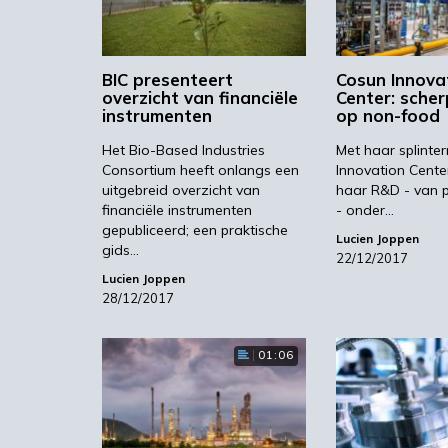
BIC presenteert
Cosun Innova
overzicht van financiële
Center: scher
instrumenten
op non-food
Het Bio-Based Industries
Met haar splinte
Consortium heeft onlangs een
Innovation Cente
uitgebreid overzicht van
haar R&D - van p
financiële instrumenten
- onder…
gepubliceerd; een praktische
Lucien Joppen
gids…
22/12/2017
Lucien Joppen
28/12/2017
01:06