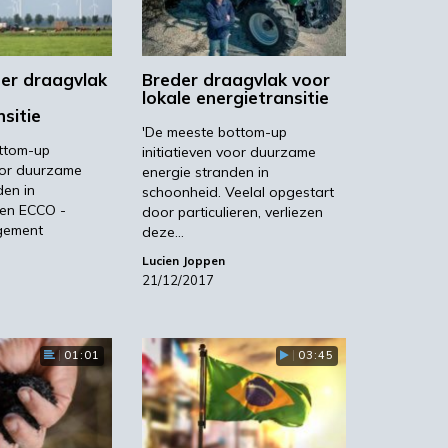
er draagvlak
Breder draagvlak voor
lokale energietransitie
sitie
'De meeste bottom-up
ttom-up
initiatieven voor duurzame
voor duurzame
energie stranden in
den in
schoonheid. Veelal opgestart
Een ECCO -
door particulieren, verliezen
gement
deze…
Lucien Joppen
21/12/2017
01:01
03:45