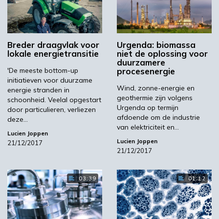
Breder draagvlak voor
Urgenda: biomassa
lokale energietransitie
niet de oplossing voor
duurzamere
'De meeste bottom-up
procesenergie
initiatieven voor duurzame
Wind, zonne-energie en
energie stranden in
geothermie zijn volgens
schoonheid. Veelal opgestart
Urgenda op termijn
door particulieren, verliezen
afdoende om de industrie
deze…
van elektriciteit en…
Lucien Joppen
Lucien Joppen
21/12/2017
21/12/2017
03:39
01:12