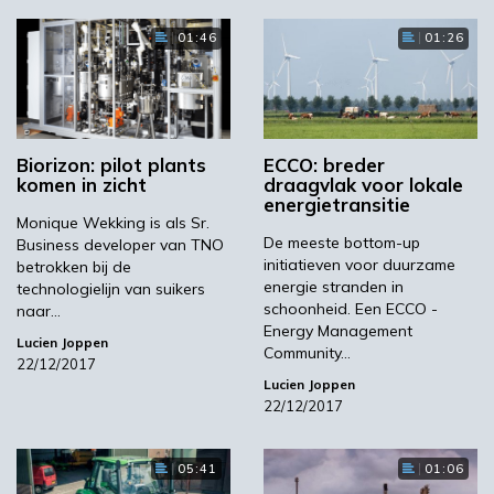
01:46
01:26
Biorizon: pilot plants
ECCO: breder
komen in zicht
draagvlak voor lokale
energietransitie
Monique Wekking is als Sr.
De meeste bottom-up
Business developer van TNO
initiatieven voor duurzame
betrokken bij de
energie stranden in
technologielijn van suikers
schoonheid. Een ECCO -
naar…
Energy Management
Lucien Joppen
Community…
22/12/2017
Lucien Joppen
22/12/2017
05:41
01:06