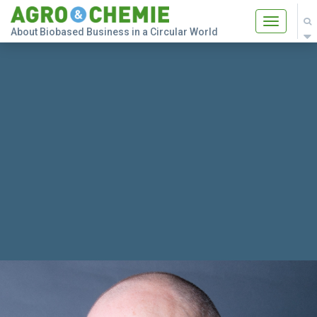
Toggle
About Biobased Business in a Circular World
navigatio