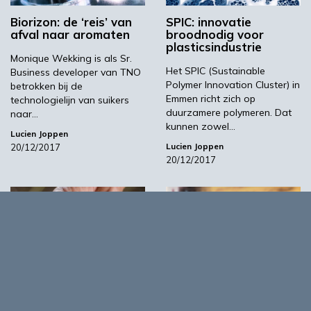
Biorizon: de ‘reis’ van
SPIC: innovatie
afval naar aromaten
broodnodig voor
plasticsindustrie
Monique Wekking is als Sr.
Het SPIC (Sustainable
Business developer van TNO
Polymer Innovation Cluster) in
betrokken bij de
Emmen richt zich op
technologielijn van suikers
duurzamere polymeren. Dat
naar…
kunnen zowel…
Lucien Joppen
Lucien Joppen
20/12/2017
20/12/2017
01:01
03:45
Biochar via pyrolyse:
Springplank voor mkb
een dubbele plus
in Brazilië