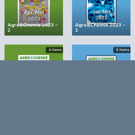
Agro&Chemie 2023 –
Agro&Chemie 2023 –
2
1
4 items
5 items
Agro&Chemie 2022 –
Agro&Chemie 2022 –
September/Oktober
Juli/Augustus
Opmerkingen
0
Log in om te reageren op dit artikel
. Nog geen account?