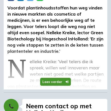
Voordat plantinhoudsstoffen hun weg vinden
in nieuwe markten als cosmetica of
medicijnen, is er een behoorlijke weg af te
leggen. Voor telers loopt die weg nog niet
altijd even soepel. Nelleke Kreike, lector Green
Biotechology bij Hogeschool InHolland: ‘Er zijn
nog vele stappen te zetten in de keten tussen
n
plantenteler en industrie.’
Nelleke Kreike: ‘Veel telers die ik
spreek, willen wel innoveren maar
weten niet goed met welke partijen
ze moeten samenwerken. De route
Lees verder
van plantenteelt naar de inhoudsstoffen en
vervolgens naar de industrie, is complex en de
economische haalbaarheid is onzeker. Dit
moet allemaal per planteninhoudsstof
Neem contact op met