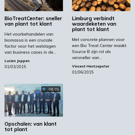
Volgende
De verfreuzen te lijf met biobased bindmiddel
BioTreatCenter: sneller
Limburg verbindt
van plant tot klant
waardeketen van
plant tot klant
Het voorbehandelen van
Met concrete plannen voor
biomassa is een cruciale
een Bio Treat Center maakt
factor voor het welslagen
Source B zijn rol als
van business cases in de…
versneller van…
Lucien Joppen
Vincent Hentzepeter
01/03/2015
01/06/2015
06:01
Opschalen: van klant
tot plant