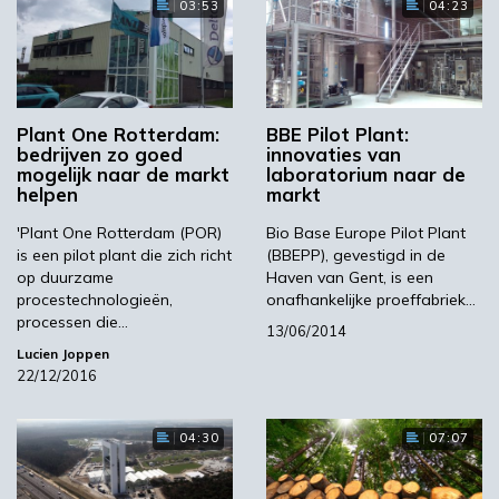
03:53
04:23
Werkplaats
Plant One Rotterdam:
BBE Pilot Plant:
Er is ook goed nieuws, want volgens Kreike
bedrijven zo goed
innovaties van
zien steeds meer telers de mogelijkheden die
mogelijk naar de markt
laboratorium naar de
helpen
markt
schuilen in hun gewassen. Bovendien is de
technologie er klaar voor, aldus Kreike. Om de
'Plant One Rotterdam (POR)
Bio Base Europe Pilot Plant
technologieën verder te ontwikkelen en
is een pilot plant die zich richt
(BBEPP), gevestigd in de
op duurzame
Haven van Gent, is een
toegankelijk te maken voor alle schakels in de
procestechnologieën,
onafhankelijke proeffabriek…
keten, ontwikkelt InHolland momenteel een
processen die…
13/06/2014
werkplaats waar studenten samen met
Lucien Joppen
bedrijven aan de slag kunnen. Kreike: ‘Voor de
22/12/2016
tuinbouw wellicht een interessante opening
om nieuwe producten te vinden.’
04:30
07:07