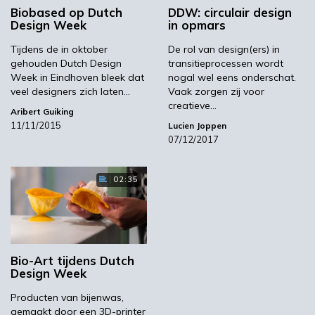
proces waarbij geen nieuwe mest in de
Biobased op Dutch
DDW: circulair design
Design Week
in opmars
vergistingsketel wordt toegevoegd, maar aan
het begin van de propstroom. Dat zorgt voor
Tijdens de in oktober
De rol van design(ers) in
een optimaler en sneller omzettingsproces
gehouden Dutch Design
transitieprocessen wordt
Week in Eindhoven bleek dat
nogal wel eens onderschat.
van mest tot gas. Bovendien is het
veel designers zich laten…
Vaak zorgen zij voor
energieverbruik van het proces lager, onder
creatieve…
Aribert Guiking
meer door een betere isolatie, een aanzienlijk
11/11/2015
Lucien Joppen
kleiner volume en het ontbreken van
07/12/2017
roermechanismen, dit in tegenstelling met de
technologie die in gangbare installaties wordt
02:35
gebruikt.’
Schone mest
Bio-Art tijdens Dutch
Design Week
Het is vooral de ‘methaanoogst’ (een 23 keer
Producten van bijenwas,
sterker broeikasgas dan CO2) die met de
gemaakt door een 3D-printer