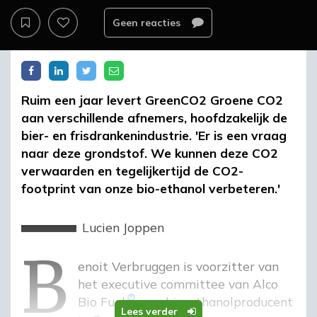
Geen reacties
Ruim een jaar levert GreenCO2 Groene CO2
aan verschillende afnemers, hoofdzakelijk de
bier- en frisdrankenindustrie. 'Er is een vraag
naar deze grondstof. We kunnen deze CO2
verwaarden en tegelijkertijd de CO2-
footprint van onze bio-ethanol verbeteren.'
b
Lucien Joppen
Benoit Verbruggen is voorzitter van
het executive committee van
Alco
Bio Fuel
, een bio-ethanolproducent
Lees verder