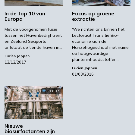
het laatstgenoemde product wordt verwerkt
door mengvoerbedrijven. ‘Een bijkomend
In de top 10 van
Focus op groene
voordeel is dat DDGS deels GMO-soja kan
Europa
extractie
vervangen en zodoende de massale import
Met de voorgenomen fusie
‘We richten ons binnen het
naar Europa kan reduceren. We produceren
tussen het Havenbedrijf Gent
Lectoraat Transitie Bio-
overigens ook maïsolie, weliswaar in
en Zeeland Seaports
economie aan de
bescheiden hoeveelheden, die kan dienen als
ontstaat de tiende haven in…
Hanzehogeschool met name
op hoogwaardige
additief in veevoer.’
Lucien Joppen
planteninhoudsstoffen…
12/12/2017
Lucien Joppen
01/03/2016
Bier en fris
03:02
Naast de DDGS en maïsolie genereert het
fermentatieproces ook grote hoeveelheden
CO2. Voorheen stootte ABF deze uit in de
atmosfeer. ‘Het is weliswaar groene CO2’,
Nieuwe
aldus Verbruggen. ‘Maar we zagen ook
biosurfactanten zijn
mogelijkheden om deze af te vangen. Vandaar