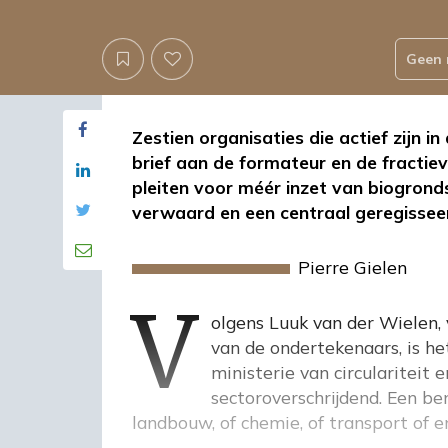
Geen 
Zestien organisaties die actief zijn
brief aan de formateur en de fractiev
pleiten voor méér inzet van biogron
verwaard en een centraal geregissee
v
Pierre Gielen
Volgens
Luuk van der Wielen
,
van de
ondertekenaars
, is 
ministerie van circulariteit
sectoroverschrijdend. Een be
landbouw, of chemie, of transport of en