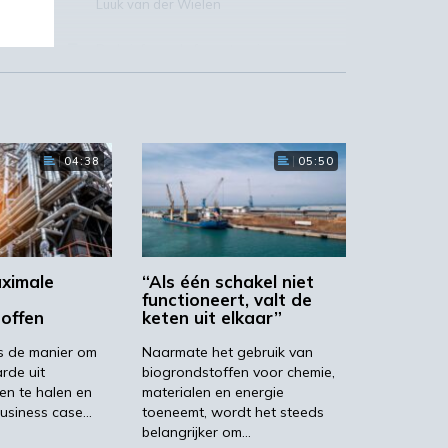
Luuk van der Wielen
De brief aan de formateur is
ondertekend door:
Federatie Bio-
economie Nederland
,
Platform Bio-
economie (PBE)
,
TKI-BBE
,
Rotterdam
Biocommodities Network (RBCN)
,
Nederlandse Vereniging van Bioketel
04:38
05:50
Leveranciers (NBKL)
,
Circular
Biobased Delta
,
Energie Nederland
,
m
Branche Vereniging Organische
Reststoffen (BVOR)
,
Stichting Be-
Basic
,
US International Pellet
iek
Association (USIPA)
,
Stichting
en
Agrodome
,
Koninklijke Vereniging van
ximale
“Als één schakel niet
de Nederlandse Chemische Industrie
functioneert, valt de
offen
keten uit elkaar”
(VNCI)
,
Platform Duurzame
Biobrandstoffen
,
Nederlandse
zet
is de manier om
Naarmate het gebruik van
Vereniging Duurzame Energie (NVDE)
,
de
rde uit
biogrondstoffen voor chemie,
Chemport Europe
,
PlanetB.io
/
Biotech
en te halen en
materialen en energie
Campus Delft
.
usiness case…
toeneemt, wordt het steeds
belangrijker om…