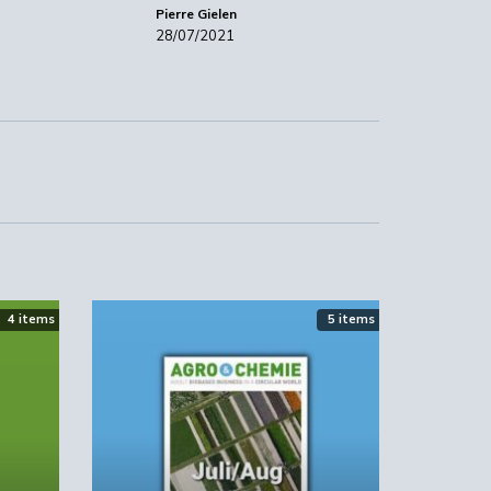
Pierre Gielen
28/07/2021
van
r
4 items
5 items
n
n
ef
Een foto van een omgekapt bos is in
de eerste plaats een