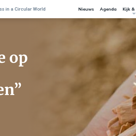
s in a Circular World
Nieuws
Agenda
Kijk &
e op
en”