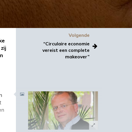
Volgende
ke
“Circulaire economie
zij
vereist een complete
en
makeover”
n
t
en