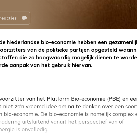
reacties
 in de Nederlandse bio-economie hebben een gezamenlij
oorzitters van de politieke partijen opgesteld waarin 
dstoffen die zo hoogwaardig mogelijk dienen te word
rde aanpak van het gebruik hiervan.
 voorzitter van het Platform Bio-economie (PBE) en ee
het niet zo’n vreemd idee om na te denken over een soor
 en bio-economie. De bio-economie is namelijk complex 
nadering uitsluitend vanuit het perspectief van of
ergie is onvolledig.