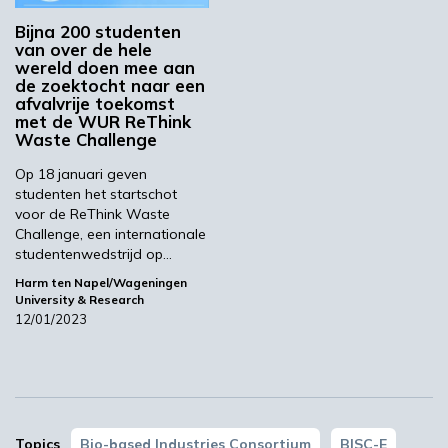
proberen wij in contact te brengen met andere
Bijna 200 studenten
studenten die bijvoorbeeld wel economische
van over de hele
wereld doen mee aan
expertise hebben, maar niet per se een idee
de zoektocht naar een
voor biogebaseerde innovatie. Dat is het idee:
afvalvrije toekomst
multidisciplinaire teams vormen en op die
met de WUR ReThink
Waste Challenge
manier de kwaliteit proberen te verbeteren.”
Op 18 januari geven
studenten het startschot
voor de ReThink Waste
Tastbaar maken
Challenge, een internationale
studentenwedstrijd op…
Harm ten Napel/Wageningen
Hoe belangrijk is BISC-E? De Geyter: “Heel
University & Research
belangrijk. Hernieuwbare en biogebaseerde
12/01/2023
toepassingen vinden meer en meer hun weg
naar de markt en ik denk dat er op dit gebied
veel potentieel bij studenten zit. Toen we
enkele jaren terug begonnen, ging het nog
vooral om duurzaamheidsdenken. Dat begint
Topics
Bio-based Industries Consortium
BISC-E