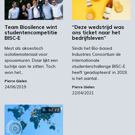
de Europese finale. BIC organiseert de
Europese finale die plaats vindt tijdens een
internationaal BIC evenement. België wees
een studententeam van de Universiteit Gent
Team Biosilence wint
“Deze wedstrijd was
studentencompetitie
ons ticket naar het
aan om voor de Europese finale 2019 en dit
BISC-E
bedrijfsleven”
team won de Europese finale in dat jaar. Voor
BISC-E 2021 organiseert België een nationale
Mest als akoestisch
Sinds het Bio-based
isolatiemateriaal voor
Industries Consortium de
competitie met deelnemende studententeams
spouwmuren. Daar lijkt een
internationale
van verschillende universiteiten
luchtje aan te zitten. Toch
studentenchallenge BISC-E
won het…
heeft ‘geadopteerd’ in 2019,
Nationaal coördinator
Nathan De Geyter
, in
is het aantal…
het dagelijks leven business developer van de
Pierre Gielen
24/06/2019
Pierre Gielen
Faculteit Bio-ingenieurswetenschappen van
22/04/2021
Universiteit Gent, coachte het winnende team
van 2019 en is dan ook nauw betrokken bij het
02:49
succes van
de competitie in België
: “Vaak
hebben we studenten die zelf met een idee op
de proppen komen, maar de expertise missen
om te voldoen aan de criteria van BISC-E. Die