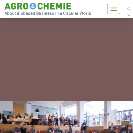
Toggle
About Biobased Business in a Circular World
navigatio