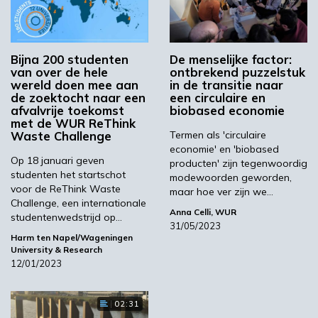
Dit tweede en laatste selectiemoment zal
bepalen welke teams deelnemen aan de Grote
Finale, voor de kans om € 6.000 en verdere
Bijna 200 studenten
De menselijke factor:
coaching te winnen, met als doel hun
van over de hele
ontbrekend puzzelstuk
duurzame businessplan te realiseren.
wereld doen mee aan
in de transitie naar
de zoektocht naar een
een circulaire en
afvalvrije toekomst
biobased economie
met de WUR ReThink
Waste Challenge
Termen als 'circulaire
Leg uit hoe het werkt
economie' en 'biobased
Op 18 januari geven
producten' zijn tegenwoordig
studenten het startschot
modewoorden geworden,
Marco Nieto Lojo van Team
ElectrOlive
kwam
voor de ReThink Waste
maar hoe ver zijn we…
in actie toen de Universidad de Santiago de
Challenge, een internationale
Anna Celli, WUR
studentenwedstrijd op…
Compostela haar studenten aanmoedigde om
31/05/2023
deel te nemen aan de Challenge. “Ik nam
Harm ten Napel/Wageningen
University & Research
onmiddellijk contact op met mijn broer, Anxo.
12/01/2023
Hij begon te werken aan de economische kant
van het concept, samen met zijn vriendin
02:31
Larisa. Miriam, een oude vriendin en biologe,