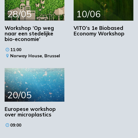
interesse in duurzame technologieën:
28/05
10/06
studenten, onderzoekers, beleidsmakers,
bedrijven en technici. De lunch is inbegrepen.
Workshop ‘Op weg
VITO’s 1e Biobased
De voertaal tijdens de workshop is Engels.
naar een stedelijke
Economy Workshop
bio-economie’
Kijk voor meer informatie de website van de
Green Chemistry Campus.
11:00
Norway House,
Brussel
Meer informatie
Aanmelden (via e-mail)
Locatie
20/05
Europese workshop
over microplastics
09:00