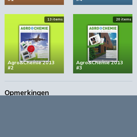
13 items
20 items
Agro&Chemie 2013
Agro&Chemie 2013
#2
#3
Opmerkingen
0
Log in om te reageren op dit artikel
. Nog geen account?
Registreer nu!