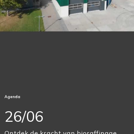
Agenda
26/06
Ontdek de kracht van bioraffinage