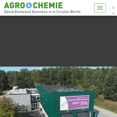
Toggle
About Biobased Business in a Circular World
navigatio