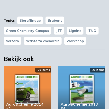
Green Chemistry Campus B.V.
Auvergnedijk 2
4612 PZ Bergen op Zoom
Topics
Bioraffinage
Brabant
Plan je route
Green Chemistry Campus
JTF
Lignine
TNO
Vertoro
Waste to chemicals
Workshop
Bekijk ook
20 items
20 items
Agro&Chemie 2014
Agro&Chemie 2013
#1
#4