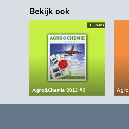
Bekijk ook
13 items
Agro&Chemie 2013 #2
Agro
Opmerkingen
0
Log in om te reageren op dit artikel
. Nog geen 