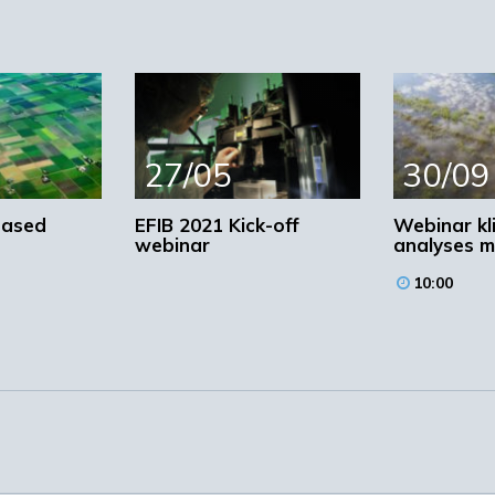
27/05
30/09
based
EFIB 2021 Kick-off
Webinar kl
webinar
analyses m
10:00