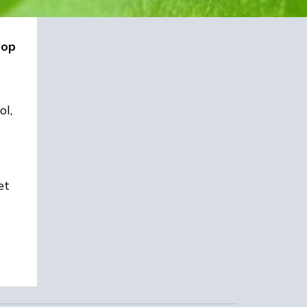
 op
ol,
et