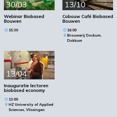
Reken op een inspirerend programma waarbij
30/03
13/10
meerdere aspecten van biobased bouwen
worden belicht.
Webinar Biobased
Cobouw Café Biobased
Bouwen
Bouwen
Beeld: Shot by Sylla
15:30
16:00
Programma
Brouwerij Dockum,
Dokkum
13:00
Inloop
Aftrap door Willem Böttger, Lector
13:30
Biobased Bouwen
13/04
14:00
Eerste ronde workshops/presentaties
Inauguratie lectoren
Tweede ronde
15:00
biobased economy
workshops/presentaties
13:00
HZ University of Applied
16:00
Derde ronde workshops/presentaties
Sciences,
Vlissingen