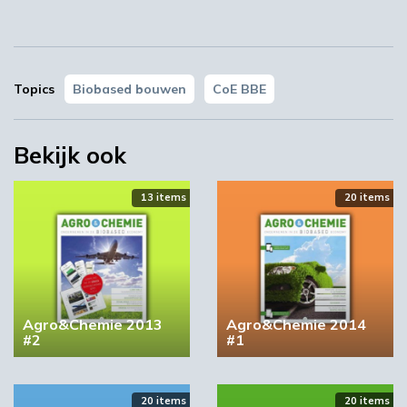
17:00
Afsluitende borrel
Inschrijven
Topics
Biobased bouwen
CoE BBE
Locatie
Bekijk ook
13 items
20 items
St. Joost School of Art & Design
Agro&Chemie 2013
Agro&Chemie 2014
Parallelweg 21
#2
#1
5223 AL 's-Hertogenbosch
Plan je route
20 items
20 items