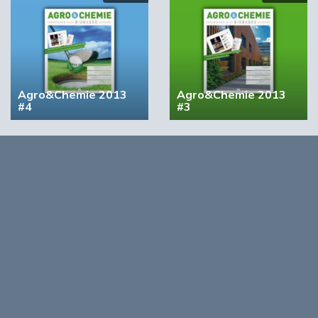
Agro&Chemie 2013
Agro&Chemie 2013
#4
#3
Opmerkingen
0
Log in om te reageren op dit artikel
. Nog geen account?
Registreer nu!
Over
Agro&Chemie is het leidende platform voor de biobased
economy in Nederland en Vlaanderen. We maken programma’s