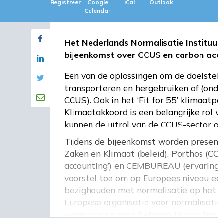
Registreer
Google
iCal
Outlook
Calendar
Het Nederlands Normalisatie Institu
bijeenkomst over CCUS en carbon ac
Een van de oplossingen om de doelstell
transporteren en hergebruiken of (ond
CCUS). Ook in het ‘Fit for 55’ klimaa
Klimaatakkoord is een belangrijke ro
kunnen de uitrol van de CCUS-sector o
Tijdens de bijeenkomst worden presen
Zaken en Klimaat (beleid), Porthos (C
accounting’) en CEMBUREAU (ervaring 
voorstel toe om op Europees niveau e
bezighouden met normalisatie op het 
Europese organisatie voor normalisat
waarvoor normen behoren te worden 