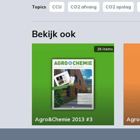
Topics
CCU
CO2 afvang
CO2 opslag
Bekijk ook
20 items
Agro&Chemie 2013 #3
Agro