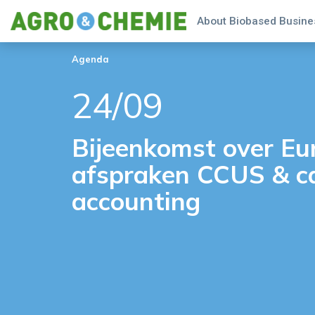
About Biobased Busines
Agenda
24/09
Bijeenkomst over Eu
afspraken CCUS & c
accounting