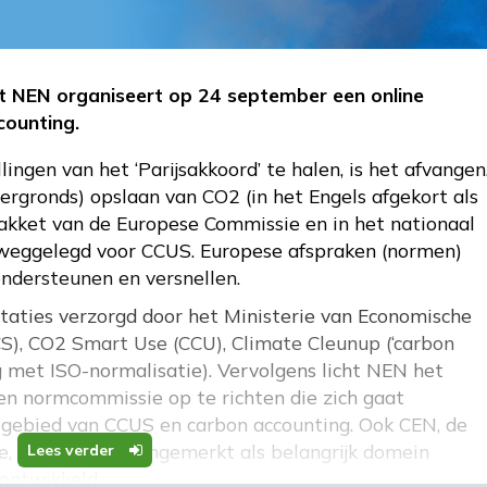
ut NEN organiseert op 24 september een online
counting.
ingen van het ‘Parijsakkoord’ te halen, is het afvangen
ergronds) opslaan van CO2 (in het Engels afgekort als
tpakket van de Europese Commissie en in het nationaal
l weggelegd voor CCUS. Europese afspraken (normen)
ndersteunen en versnellen.
taties verzorgd door het Ministerie van Economische
CS), CO2 Smart Use (CCU), Climate Cleunup (‘carbon
met ISO-normalisatie). Vervolgens licht NEN het
en normcommissie op te richten die zich gaat
gebied van CCUS en carbon accounting. Ook CEN, de
ie, heeft CCUS aangemerkt als belangrijk domein
Lees verder
ontwikkeld.