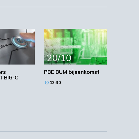
 te
et
20/10
)
ers
PBE BUM bijeenkomst
t BIG-C
13:30