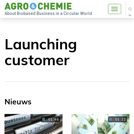
Toggle
About Biobased Business in a Circular World
navigatio
Launching
customer
Nieuws
01:46
01:22