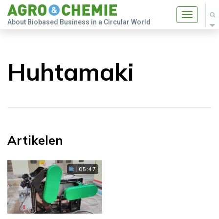
Toggle
About Biobased Business in a Circular World
navigatio
Huhtamaki
Artikelen
05:47