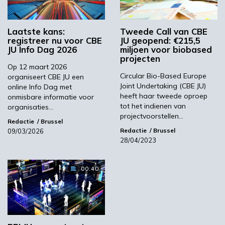
Een groot deel van de info-dag is gewijd aan
persoonlijke ontmoetingen tussen
Laatste kans:
Tweede Call van CBE
geregistreerde aanvragers in een daarvoor
registreer nu voor CBE
JU geopend: €215,5
aangewezen ontmoetingsruimte. De
JU Info Dag 2026
miljoen voor biobased
deelnemers zullen in de expo-ruimte in
projecten
Op 12 maart 2026
contact kunnen treden met
Circular Bio-Based Europe
organiseert CBE JU een
beleidsmedewerkers van de Europese
Joint Undertaking (CBE JU)
online Info Dag met
Commissie, medewerkers van CBE JU,
heeft haar tweede oproep
onmisbare informatie voor
tot het indienen van
nationale contactpunten en de Dienst
organisaties…
projectvoorstellen…
Onderzoeksvraagstukken.
Redactie
Brussel
Redactie
Brussel
09/03/2026
CBE JU heeft nu ook een netwerkplatform
28/04/2023
geopend om projectideeën te pitchen,
partners te zoeken en diensten aan te bieden,
00:40
en vooral om in contact te komen met andere
leden van de CBE JU gemeenschap. Het
platform blijft open tot de deadline van de Call
for Proposals, op 20 september 2023.