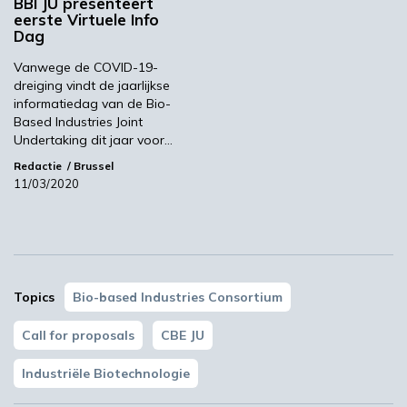
BBI JU presenteert
Zie de CBE JU website voor details of kijk in
eerste Virtuele Info
de agenda.
Dag
Beeld: Miha Creative/Shutterstock
Vanwege de COVID-19-
dreiging vindt de jaarlijkse
CBE JU
Agenda
informatiedag van de Bio-
Based Industries Joint
Undertaking dit jaar voor…
Redactie
Brussel
Volgende
11/03/2020
Matchmaking voor Circulaire Plastics, CCU,
biogrondstoffen en chemicaliën
Meest gelezen
Topics
Bio-based Industries Consortium
00:46
Call for proposals
CBE JU
Industriële Biotechnologie