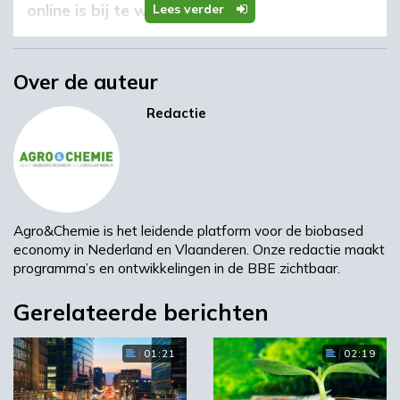
online is bij te wonen.
Lees verder
Redactie
/
Brussel
Over de auteur
’s Ochtends zijn er presentaties over the
Redactie
prioriteiten en onderwerpen van de call, regels
and voorwaarden, CBE JU-specifieke eisen en
het indienings- en evaluatieproces.
Projectmedewerkers van de CBE JU geven tips
voor het schrijven van een goed voorstel.
Agro&Chemie is het leidende platform voor de biobased
Deelnemers krijgen ook de gelegenheid om
economy in Nederland en Vlaanderen. Onze redactie maakt
vragen te stellen tijdens een speciale vraag-
programma’s en ontwikkelingen in de BBE zichtbaar.
en antwoordsessie.
Gerelateerde berichten
Netwerken
01:21
02:19