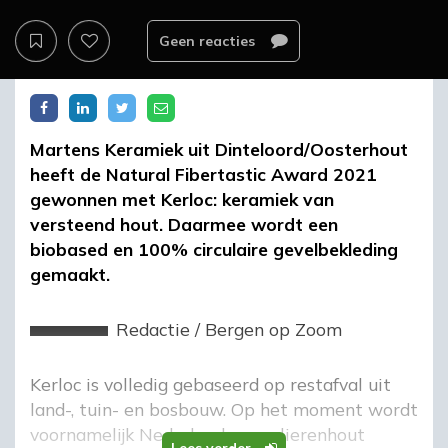
Geen reacties
Martens Keramiek uit Dinteloord/Oosterhout
heeft de Natural Fibertastic Award 2021
gewonnen met Kerloc: keramiek van
versteend hout. Daarmee wordt een
biobased en 100% circulaire gevelbekleding
gemaakt.
Redactie
/
Bergen op Zoom
Kerloc is volledig gebaseerd op restafval uit
land-, tuin- en bosbouw. Op het moment wordt
voornamelijk Nederlands populierenhout