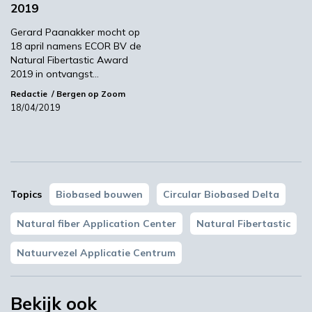
2019
Groen vormde hij de jury. De winnaar van vorig
jaar, Willem Kemmers (Impershield) was door
Gerard Paanakker mocht op
18 april namens ECOR BV de
omstandigheden verhinderd.
Natural Fibertastic Award
De NFT Award 2021 bestaat uit een trofee en
2019 in ontvangst…
een gratis innovatieadvies van het
Redactie
Bergen op Zoom
Natuurvezel Applicatie Centrum (NAC).
18/04/2019
Houd Agro&Chemie in de gaten voor het
verslag en de aftermovie van Natural
Fibertastic 2021!
Topics
Biobased bouwen
Circular Biobased Delta
Martens Keramiek
Natuurvezel Applicatie Centrum
Natural fiber Application Center
Natural Fibertastic
Natuurvezel Applicatie Centrum
Volgende
BBI JU toont impact in diverse landen
Bekijk ook