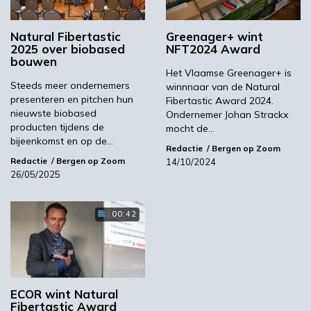
een mengkom en een handmixer. Dat we nu
het eerste project realiseren en deze prijs
Natural Fibertastic
Greenager+ wint
winnen, bewijst dat je moet volhouden en het
2025 over biobased
NFT2024 Award
lef moet hebben om je innovatie grootschalig
bouwen
Het Vlaamse Greenager+ is
uit te rollen”, zegt Alexander Hooijmaaijers van
Steeds meer ondernemers
winnnaar van de Natural
Martens Keramiek.
presenteren en pitchen hun
Fibertastic Award 2024.
nieuwste biobased
Ondernemer Johan Strackx
De NFT wordt jaarlijks uitgereikt aan bedrijven
producten tijdens de
mocht de…
die het hoogst scoren op circular
bijeenkomst en op de…
Redactie
Bergen op Zoom
biobased/CO2-impact/sluiten van
Redactie
Bergen op Zoom
14/10/2024
kringlopen/hernieuwbaarheid,
26/05/2025
probleemoplossend vermogen/toegevoegde
waarde/marktpotentie, vernieuwend karakter,
00:42
opschaalbaarheid, de ‘Wow-factor’ of
gamechanger. “Simpel gezegd: we hebben
gekeken naar durf, dwarsdenken en
doorzettingsvermogen”, zegt Dietmar
Lemmens, projectleider Economie van de
ECOR wint Natural
Fibertastic Award
Gemeente Bergen op Zoom. Samen met Joop