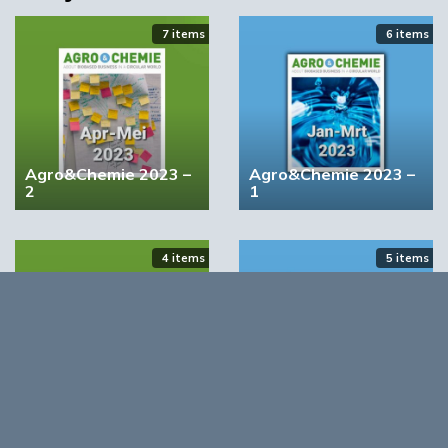
7 items
6 items
Meest gelezen
00:46
Agro&Chemie 2023 –
Agro&Chemie 2023 –
2
1
4 items
5 items
YPACK project gestart in Spanje
03:10
Agro&Chemie 2022 –
Agro&Chemie 2022 –
September/Oktober
Juli/Augustus