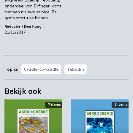
Volgende
onderdeel van Bilfinger, komt
Chemie wil bijdragen aan vermindering uitstoot
met een nieuwe service. Ze
gaan start-ups binnen…
broeikasgassen
Redactie
Den Haag
21/11/2017
Meest gelezen
00:46
Topics
Cradle-to-cradle
Tebodin
Bekijk ook
7 items
6 items
YPACK project gestart in Spanje