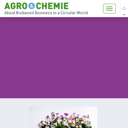
Toggle
About Biobased Business in a Circular World
navigatio