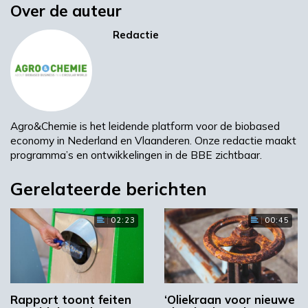
Over de auteur
Redactie
/
Oldenzaal
Redactie
Advies- en ingenieursbureau Tebodin,
onderdeel van Bilfinger was tijdens het
certificeringsproces van M-plastics de
ondersteunende partner. Afgelopen maandag
Agro&Chemie is het leidende platform voor de biobased
ontving Paul Schildmeijer het Cradle to Cradle
economy in Nederland en Vlaanderen. Onze redactie maakt
certificaat uit handen van Mariska van Dalen,
programma’s en ontwikkelingen in de BBE zichtbaar.
geaccrediteerd assessor voor Cradle to Cradle
Gerelateerde berichten
bij Tebodin.
02:23
00:45
Voortrekkersrol
Om tot de Cradle to Cradle certificering te
Rapport toont feiten
‘Oliekraan voor nieuwe
komen heeft Tebodin het gehele