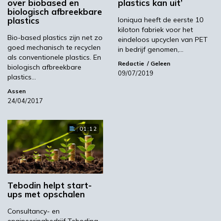
over biobased en
plastics kan uit’
productieproces gecontroleerd op gezondheid
biologisch afbreekbare
en herbruikbaarheid van materiaal, het
plastics
Ioniqua heeft de eerste 10
kiloton fabriek voor het
gebruik van groene energie binnen het
Bio-based plastics zijn net zo
eindeloos upcyclen van PET
productieproces, het watergebruik en de
goed mechanisch te recyclen
in bedrijf genomen,…
sociale rechtvaardigheid voor bijvoorbeeld
als conventionele plastics. En
Redactie
Geleen
biologisch afbreekbare
omwonenden en medewerkers. Door middel
09/07/2019
plastics…
van oneindige recycling geeft M-plastics de
Assen
kunststofverpakkingen een tweede leven. Paul
24/04/2017
Schildmeijer: “We zullen de verduurzaming van
M-plastics de komende jaren nog voortzetten,
want wij willen onze voortrekkersrol in de
01:12
branche graag houden. De vraag naar
duurzame producten in de retailbranche
neemt namelijk razendsnel toe.”
Tebodin helpt start-
M-plastics
Tebodin
ups met opschalen
Consultancy- en
engineeringbedrijf Teboding,