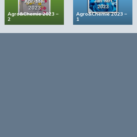
03:10
Agro&Chemie 2023 –
Agro&Chemie 2023 –
2
1
4 items
5 items
‘Grote groeikansen Europese markt voor biobased
producten’
Agro&Chemie 2022 –
Agro&Chemie 2022 –
September/Oktober
Juli/Augustus
02:19
Opmerkingen
0
Log in om te reageren op dit artikel
. Nog geen account?
Registreer nu!