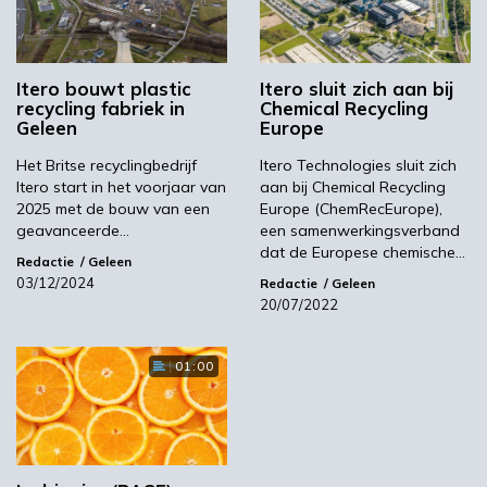
Itero
Itero bouwt plastic
Itero sluit zich aan bij
recycling fabriek in
Chemical Recycling
Geleen
Europe
Volgende
BBI JU kent financiering toe aan 18 nieuwe
Het Britse recyclingbedrijf
Itero Technologies sluit zich
projecten
Itero start in het voorjaar van
aan bij Chemical Recycling
2025 met de bouw van een
Europe (ChemRecEurope),
geavanceerde…
een samenwerkingsverband
Meest gelezen
dat de Europese chemische…
Redactie
Geleen
03/12/2024
Redactie
Geleen
20/07/2022
00:46
01:00