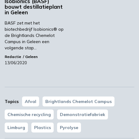
Isobionics (BASF)
bouwt destillatieplant
in Geleen
YPACK project gestart in Spanje
BASF zet met het
biotechbedrijf Isobionics® op
de Brightlands Chemelot
03:10
Campus in Geleen een
volgende stap…
Redactie
Geleen
13/06/2020
Topics
Afval
Brightlands Chemelot Campus
‘Grote groeikansen Europese markt voor biobased
producten’
Chemische recycling
Demonstratiefabriek
02:10
Limburg
Plastics
Pyrolyse