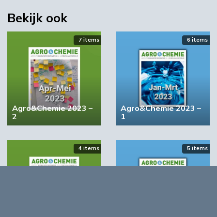
Bekijk ook
7 items
6 items
BIC wil bindende vraagstimulering voor biobased
producten
Agro&Chemie 2023 –
Agro&Chemie 2023 –
2
1
4 items
5 items
Agro&Chemie 2022 –
Agro&Chemie 2022 –