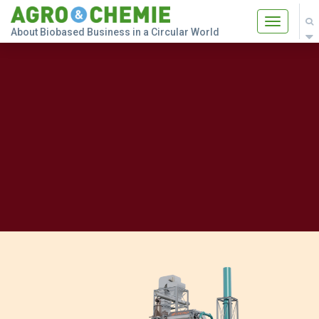
Toggle
About Biobased Business in a Circular World
navigatio