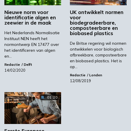
algenproducten’ draagt actief bij aan het
Nieuwe norm voor
UK ontwikkelt normen
maken van afspraken op Europees niveau en
identificatie algen en
voor
fungeert daarnaast als nationaal
zeewier in de maak
biodegradeerbare,
composteerbare en
kennisplatform omtrent normalisatie van
Het Nederlands Normalisatie
biobased plastics
algen en algenproducten.
Instituut NEN heeft het
De Britse regering wil normen
normontwerp EN 17477 over
Meer informatie is te vinden op de website
ontwikkelen voor biologisch
het identificeren van algen
van NEN.
afbreekbare, composteerbare
en…
en biobased plastics. Het is
Beeld: Shine Nucha/Shutterstock
Redactie
Delft
op…
14/02/2020
Redactie
Londen
NEN
12/08/2019
01:20
Volgende
Releaf valoriseert biomassa via lokale ketens
Meest gelezen
Eerste Europese