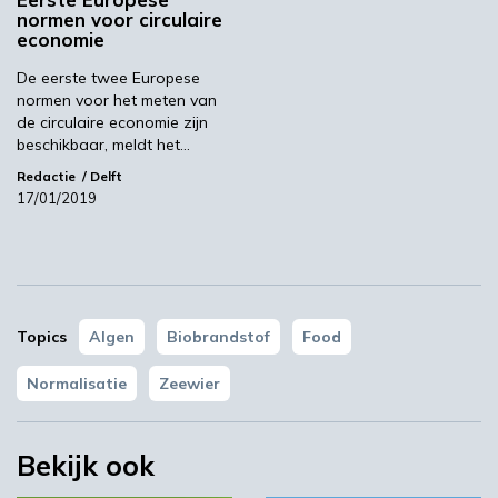
normen voor circulaire
00:46
economie
De eerste twee Europese
normen voor het meten van
de circulaire economie zijn
beschikbaar, meldt het…
Redactie
Delft
17/01/2019
YPACK project gestart in Spanje
Topics
Algen
Biobrandstof
Food
03:10
Normalisatie
Zeewier
Bekijk ook