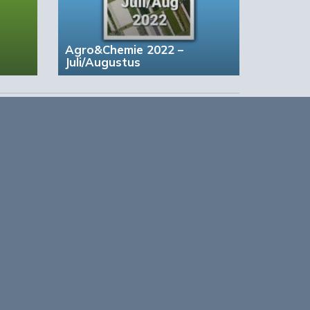
Agro&Chemie 2022 –
Juli/Augustus
n
jk
based Business in a Circular World