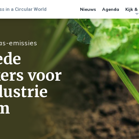
s in a Circular World
Nieuws
Agenda
Kijk &
as-emissies
ede
kers voor
ustrie
am