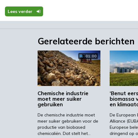
Lees verder
ia geselecteerd om de duurzaamheid van eerste en twe
Gerelateerde berichten
eoordelen, zoals broeikasgasbalans, reducties van
elzekerheid, eiwitbijproducten, werkgelegenheid,
houd van boeren en bosarbeiders, directe en indirecte
01:00
(LUC / iLUC), logistiek, infrastructuur, beschikbaarheid,
diversiteit evenals lucht- en bodemkwaliteit.
offen leiden tot een aanzienlijke vermindering van de
van de tweede generatie presteren in dit opzicht beter
Chemische industrie
‘Benut eer
het reduceren van de uitstoot van broeikasgassen met
moet meer suiker
biomassa 
gebruiken
en klimaat
dure manier om de klimaatverandering te verminderen
De chemische industrie moet
De European
meer suiker gebruiken voor de
Alliance (EUB
productie van biobased
Europese bel
chemicaliën. Dat stelt het…
dringend op o