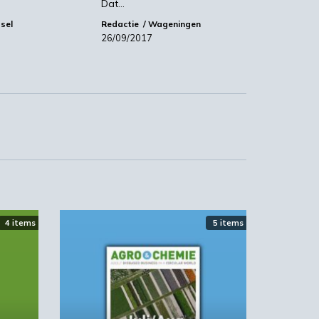
Dat…
sel
Redactie
Wageningen
26/09/2017
e
n
4 items
5 items
es