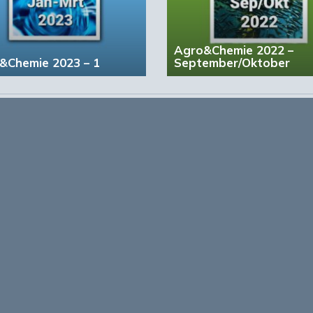
de hoge kosten voor de reductie van broeikasgassen, de
ogistiek, een lage traceerbaarheid en vooral beperkte
Agro&Chemie 2022 –
k dat biobased chemicaliën uit alle grondstoffen
&Chemie 2023 – 1
September/Oktober
ndering van de uitstoot van broeikasgassen. Ze zoude
en van een strategie voor duurzame toekomst voor de
ematische discriminatie van suikers van de eerste
 in het debat is op geen enkele manier wetenschappeli
account?
Registreer nu!
form voor de biobased economy
maken programma’s en
r, dragen bij aan ontmoeting en
About Bio
nisinstellingen en overheid en
ands/Vlaamse BBE richting