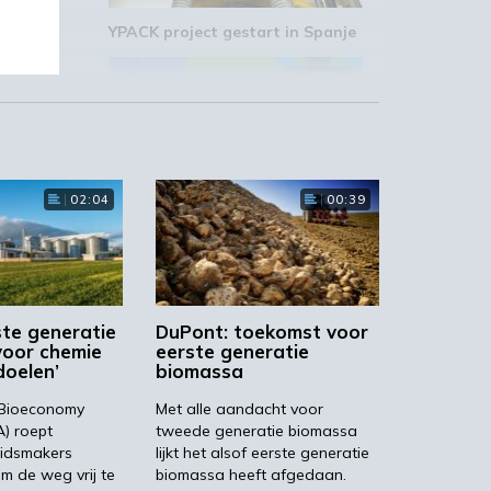
YPACK project gestart in Spanje
03:10
ede
02:04
00:39
‘Grote groeikansen Europese
markt voor biobased producten’
02:19
,
ste generatie
DuPont: toekomst voor
voor chemie
eerste generatie
doelen’
biomassa
.
 Bioeconomy
Met alle aandacht voor
A) roept
tweede generatie biomassa
STRONGBIONET verbindt
Europese newerken bio-
eidsmakers
lijkt het alsof eerste generatie
economie
m de weg vrij te
biomassa heeft afgedaan.