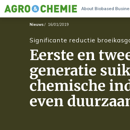
About Biobased Busines
Nieuws
/
16/01/2019
Significante reductie broeikasg
Eerste en twe
generatie sui
chemische ind
even duurza