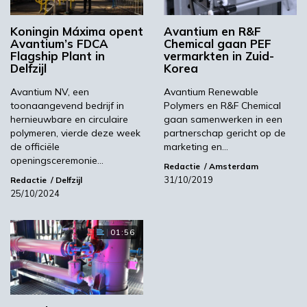
werkt ook samen met Mitsui aan de
marktontwikkeling van PEF in hoogwaardige
Koningin Máxima opent
Avantium en R&F
toepassingen en de distributie van PEF aan
Avantium’s FDCA
Chemical gaan PEF
high-end Japanse consumentenmerken. Japan
Flagship Plant in
vermarkten in Zuid-
Delfzijl
Korea
wordt beschouwd als de belangrijkste markt
voor de introductie van innovatieve en
Avantium NV, een
Avantium Renewable
toonaangevend bedrijf in
Polymers en R&F Chemical
geavanceerde materialen.
hernieuwbare en circulaire
gaan samenwerken in een
Marcel Lubben, directeur van Avantium
polymeren, vierde deze week
partnerschap gericht op de
de officiële
marketing en…
Renewable Polymers, zegt: “De oprichting van
openingsceremonie…
Avantium Japan K.K. toont niet alleen onze
Redactie
Amsterdam
31/10/2019
Redactie
Delfzijl
toewijding aan de Japanse markt, maar toont
25/10/2024
ook onze vastberadenheid om hoogwaardige
toepassingen voor PEF te ontwikkelen. Japan
is een zeer innovatieve markt, met een
01:56
geavanceerde markt voor verpakkingen en
elektronica. We hebben de ambitie en
expertise om PEF met succes naar deze
hoogwaardige markten te brengen en zijn blij