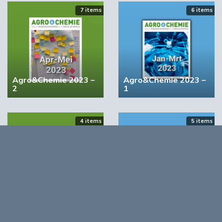
7 items
6 items
YPACK project gestart in Spanje
03:10
Agro&Chemie 2023 –
Agro&Chemie 2023 –
2
1
4 items
5 items
‘Grote groeikansen Europese markt voor biobased
Agro&Chemie 2022 –
Agro&Chemie 2022 –
producten’
September/Oktober
Juli/Augustus
02:19