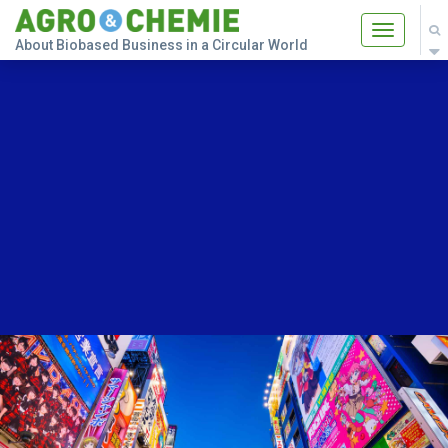
Toggle
About Biobased Business in a Circular World
navigatio