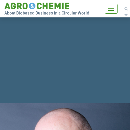
Toggle
About Biobased Business in a Circular World
navigatio