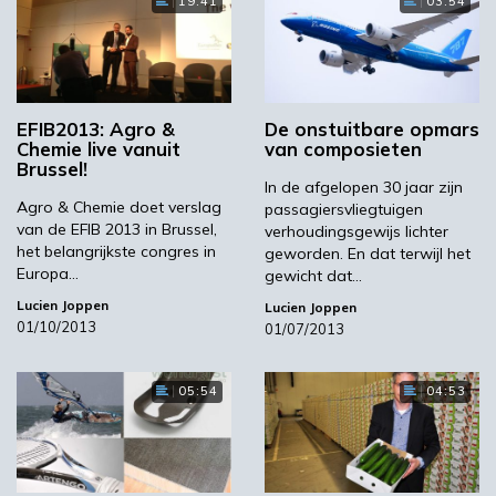
19:41
03:54
EFIB2013: Agro &
De onstuitbare opmars
Chemie live vanuit
van composieten
Brussel!
In de afgelopen 30 jaar zijn
Agro & Chemie doet verslag
passagiersvliegtuigen
van de EFIB 2013 in Brussel,
verhoudingsgewijs lichter
het belangrijkste congres in
geworden. En dat terwijl het
Europa…
gewicht dat…
Lucien Joppen
Lucien Joppen
01/10/2013
01/07/2013
05:54
04:53