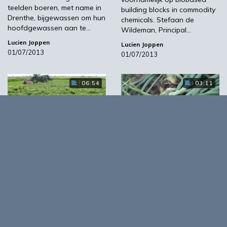
teelden boeren, met name in
building blocks in commodity
Drenthe, bijgewassen om hun
chemicals. Stefaan de
hoofdgewassen aan te…
Wildeman, Principal…
Lucien Joppen
Lucien Joppen
01/07/2013
01/07/2013
06:54
03:11
Schaken op
Mogelijkheden voor
verschillende borden
reststromen van uien
Per jaar is de
De velletjes van uien die
melkveehouderij met een
vrijkomen bij de verwerking,
areaal van 1,2 miljoen
wegen vrijwel niets. Maar
hectare (inclusief door
heel veel velletjes…
boeren beheerd…
Lucien Joppen
01/07/2013
Lucien Joppen