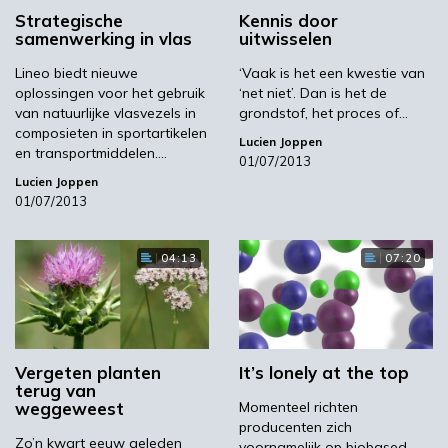
Strategische
Kennis door
samenwerking in vlas
uitwisselen
Lineo biedt nieuwe
‘Vaak is het een kwestie van
oplossingen voor het gebruik
‘net niet’. Dan is het de
van natuurlijke vlasvezels in
grondstof, het proces of…
composieten in sportartikelen
Lucien Joppen
en transportmiddelen.…
01/07/2013
Lucien Joppen
01/07/2013
04:13
07:20
Vergeten planten
It’s lonely at the top
terug van
weggeweest
Momenteel richten
producenten zich
Zo’n kwart eeuw geleden
voornamelijk op biobased