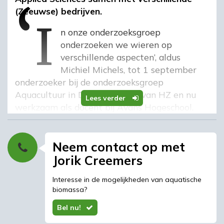
‘i
(Zeeuwse) bedrijven.
‘In onze onderzoeksgroep
onderzoeken we wieren op
verschillende aspecten’, aldus
Michiel Michels, tot 1 september
onderzoeker bij de onderzoeksgroep
Aquacultuur in Deltagebieden van HZ en nu
Lees verder
werkzaam als docent bij Avans Hogeschool.
‘Welke bruikbare vetzuren zitten erin? Met
welk type koolhydraten hebben we te maken
en in welke hoeveelheid?’ Bruikbare stoffen in
Neem contact op met
zeewier voor de chemische- en
Jorik Creemers
voedingsindustrie zijn bijvoorbeeld mannitol en
Interesse in de mogelijkheden van aquatische
agar agar.
biomassa?
Bel nu!