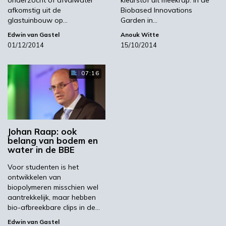
onderzocht of afvalwater
kleurstof uit meekrap: in de
dat wordt gebruikt als bindmiddel in voedsel.
afkomstig uit de
Biobased Innovations
‘In het SEA Lab van HZ hebben we de wieren
glastuinbouw op…
Garden in…
gereproduceerd en in juni zijn deze geplaatst
Edwin van Gastel
Anouk Witte
in de Oosterschelde. Uit de eerste monitoring
01/12/2014
15/10/2014
blijkt al direct een goed resultaat: in het lab
was het pigment in de wieren verdwenen,
07:16
maar in de natuurlijke omgeving komt de rode
kleur weer terug.’ Interesse in de
mogelijkheden van aquatische biomassa?
Johan Raap: ook
belang van bodem en
Volgende
water in de BBE
Docenten spijkeren elkaar bij over inhoudsstoffen
Voor studenten is het
ontwikkelen van
biopolymeren misschien wel
aantrekkelijk, maar hebben
bio-afbreekbare clips in de…
Edwin van Gastel