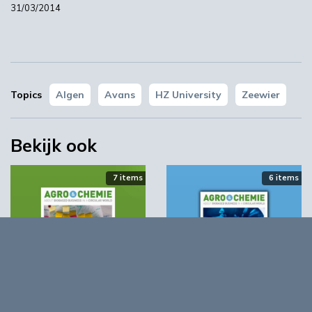
31/03/2014
Topics
Algen
Avans
HZ University
Zeewier
Bekijk ook
7 items
6 items
Agro&Chemie 2023 –
Agro&Chemie 2023 –
2
1