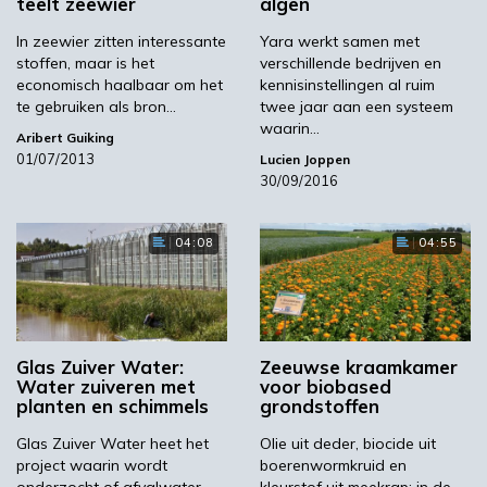
teelt zeewier
algen
Is het rendabel om die te laten zitten, of moet
In zeewier zitten interessante
Yara werkt samen met
je ze juist isoleren en verkopen aan andere
stoffen, maar is het
verschillende bedrijven en
partijen?’
economisch haalbaar om het
kennisinstellingen al ruim
te gebruiken als bron…
twee jaar aan een systeem
waarin…
Aribert Guiking
Rode kleur terug
01/07/2013
Lucien Joppen
30/09/2016
Een belangrijk voordeel van zeewier als
04:08
04:55
grondstof is dat het niet concurreert met
landbouwgewassen. Maar voordat je wieren
kunt gebruiken, moet je ze kunnen produceren,
is de overtuiging van mede-onderzoeker Jorik
Creemers. Op HZ begeleidt Creemers
Glas Zuiver Water:
Zeeuwse kraamkamer
Water zuiveren met
voor biobased
onderzoek in opdracht van Seaweed Harvest
planten en schimmels
grondstoffen
Holland naar de reproductie, teelt en oogst
Glas Zuiver Water heet het
Olie uit deder, biocide uit
van roodwieren. Roodwieren zijn o.a. een
project waarin wordt
boerenwormkruid en
belangrijke bron van het ingrediënt agar agar,