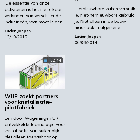
‘De essentie van onze
enzymen hoeft toe te voegen.’
‘Hernieuwbare zaken verbruik
activiteiten is het met elkaar
je, niet-hernieuwbare gebruik
verbinden van verschillende
je. Niet alleen in de bouw,
industrieën, wat moet leiden…
maar ook in algemene…
Lucien Joppen
Lucien Joppen
13/10/2015
Proeffabriek
06/06/2014
Afgelopen december haalde Betaprocess het
02:44
nieuws door de toekenning van subsidie door
de Europese Unie voor het innovatieproject
ChemBeet. De zogenaamde ERANET-subsidie
van 550.000 euro komt uit een regeling voor
WUR zoekt partners
marktrijpe biobased innovaties met de focus
voor kristallisatie-
op internationale samenwerking en het
pilotfabriek
gebruik van biomassa voor energie en
Een door Wageningen UR
bioraffinagetoepassingen. Met deze subsidie
ontwikkelde technologie voor
wordt het concept van direct processing voor
kristallisatie van suiker blijkt
bio-ethanol op basis van suikerbiet op
niet alleen toepasbaar op