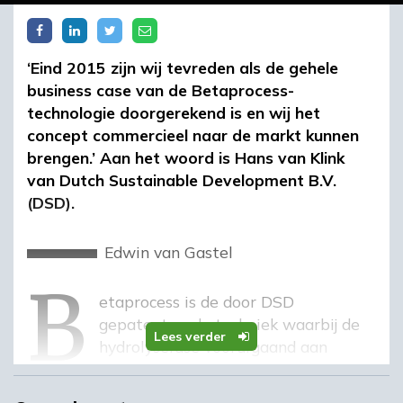
‘Eind 2015 zijn wij tevreden als de gehele
business case van de Betaprocess-
technologie doorgerekend is en wij het
concept commercieel naar de markt kunnen
brengen.’ Aan het woord is Hans van Klink
van Dutch Sustainable Development B.V.
(DSD).
b
Edwin van Gastel
Betaprocess is de door DSD
gepatenteerde techniek waarbij de
Lees verder
hydrolysefase voorafgaand aan
vergistingsprocessen sterk wordt
verkort. De technologie maakt het voor het