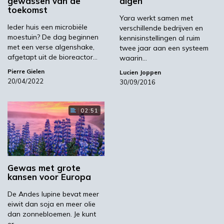
gewassen van de
algen
toekomst
Duwtje in de rug
Yara werkt samen met
Ieder huis een microbiële
verschillende bedrijven en
moestuin? De dag beginnen
kennisinstellingen al ruim
Wereldwijd wordt slechts 11.000 tot 15.000
met een verse algenshake,
twee jaar aan een systeem
afgetapt uit de bioreactor…
waarin…
ton droge stof aan microalgenbiomassa
geproduceerd. Bert Lemmens, projectmanager
Pierre Gielen
Lucien Joppen
20/04/2022
30/09/2016
bij
VITO
(Vlaamse Instelling voor
Technologisch Onderzoek): ‘Het betreft een
vicieuze cirkel. Door de geringe productie zijn
02:51
microalgen, en producten eruit, vaak nog
relatief duur. Aan de andere kant zijn er een
aantal bedrijven die technologie leveren om ze
massaal te kweken, maar zij vinden daarvoor
Gewas met grote
nog weinig klanten omdat de micro-
kansen voor Europa
algensector vooralsnog klein is. Net om de
De Andes lupine bevat meer
overgang naar grootschalige productie een
eiwit dan soja en meer olie
duwtje in de rug te geven, begonnen we
dan zonnebloemen. Je kunt
demonstratieproject Sunbuilt.’
er…