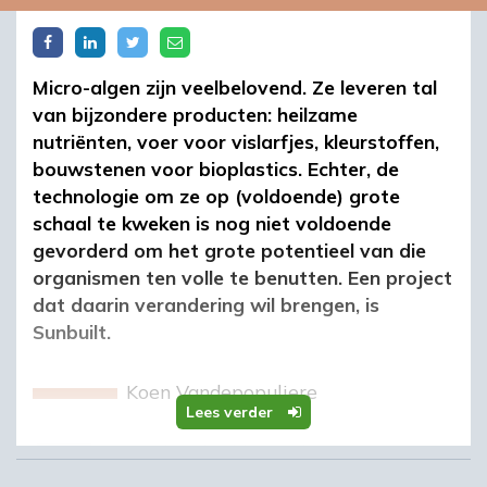
Micro-algen zijn veelbelovend. Ze leveren tal
van bijzondere producten: heilzame
nutriënten, voer voor vislarfjes, kleurstoffen,
bouwstenen voor bioplastics. Echter, de
technologie om ze op (voldoende) grote
schaal te kweken is nog niet voldoende
gevorderd om het grote potentieel van die
organismen ten volle te benutten. Een project
dat daarin verandering wil brengen, is
Sunbuilt.
e
Koen Vandepopuliere
Lees verder
Er zijn honderdduizenden soorten
microalgen, tussen de 0,001 en 0,05