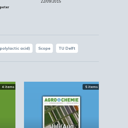
an
22/09/2015
peter
k
,
polylactic acid)
Scope
TU Delft
4 items
5 items
e