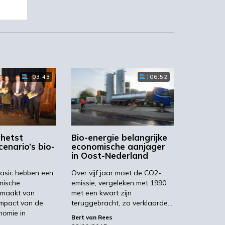
e.
03:43
06:52
men
hetst
Bio-energie belangrijke
enario’s bio-
economische aanjager
in Oost-Nederland
asic hebben een
Over vijf jaar moet de CO2-
mische
emissie, vergeleken met 1990,
emaakt van
met een kwart zijn
impact van de
teruggebracht, zo verklaarde…
nomie in
van
Bert van Rees