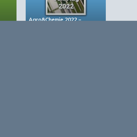
Agro&Chemie 2022 –
Juli/Augustus
based Business in a Circular World
g
en