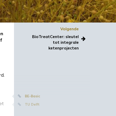
Volgende
en
BioTreatCenter: sleutel
f
tot integrale
ketenprojecten
rd.
BE-Basic
et
TU Delft