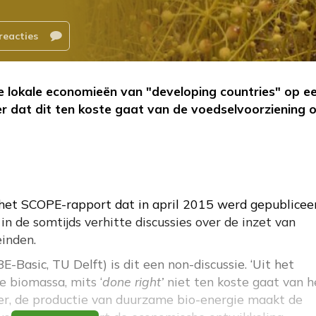
reacties
e lokale economieën van "developing countries" op e
 dat dit ten koste gaat van de voedselvoorziening o
n het SCOPE-rapport dat in april 2015 werd gepublicee
in de somtijds verhitte discussies over de inzet van
inden.
BE-Basic
,
TU Delft
) is dit een non-discussie. ‘Uit het
e biomassa, mits ‘
done right’
niet ten koste gaat van h
ker, de productie van duurzame bio-energie maakt de