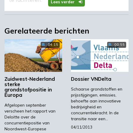
Lees verder
Gerelateerde berichten
Wat is het belang van
het thema
04:15
00:55
clustering/toplocaties
voor de transitie naar
een biobased
Zuidwest-Nederland
Dossier VNDelta
sterke
economy?
grondstofpositie in
Schaarse grondstoffen en
Europa
prijsstijgingen, emissies,
behoefte aan innovatieve
Afgelopen september
bedrijvigheid en
verscheen het rapport van
concurrentiekracht. In de
Deloitte over de
‘Clustering is niet alleen belangrijk voor de
transitie naar een…
concurrentiepositie van
biogebaseerde economie, maar voor al
04/11/2013
Noordwest-Europese