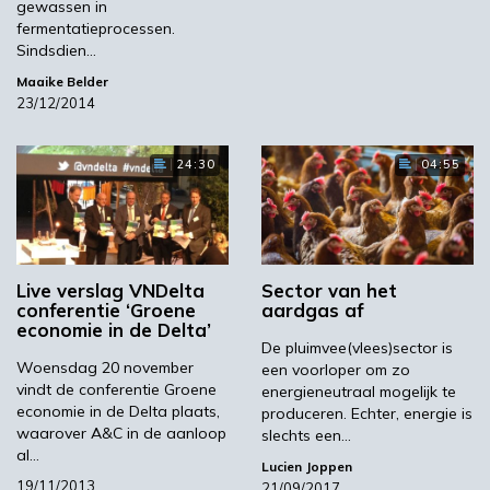
hetgeen we nu al hebben verwezenlijkt binnen
gewassen in
de chemie en life science sector. In de eerste
fermentatieprocessen.
Sindsdien…
plaats gaat het om fysieke clustering tussen
sites en productie-installaties op verschillend
Maaike Belder
23/12/2014
productieniveaus. De toegevoegde waarde is
het zo efficiënt mogelijk produceren van
producten en grondstoffen. Producten van de
24:30
04:55
ene installatie of bedrijf worden verwerkt in
een andere installatie of bedrijf. Een andere
vorm van clustering betreft de logistieke
samenwerking en de uitwisseling van energie.
Live verslag VNDelta
Sector van het
Dan is er nog clustering op het vlak van kennis.
conferentie ‘Groene
aardgas af
Hierbij is er sprake van een belangrijk verschil
economie in de Delta’
De pluimvee(vlees)sector is
tussen precompetitieve kennis en gewone
Woensdag 20 november
een voorloper om zo
informatie, zoals over procesveiligheid, milieu-
vindt de conferentie Groene
energieneutraal mogelijk te
incidenten of het benaderen van de markt. Dat
economie in de Delta plaats,
produceren. Echter, energie is
waarover A&C in de aanloop
slechts een…
laatste gebeurt al vrij sterk in de
al…
chemieclusters in de regio’s Rotterdam,
Lucien Joppen
19/11/2013
21/09/2017