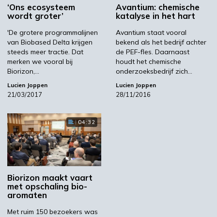
‘Ons ecosysteem
Avantium: chemische
voormalige CSM. ‘Ik heb persoonlijk ervaren
wordt groter’
katalyse in het hart
wat het is om een biotechnologisch proces op
'De grotere programmalijnen
Avantium staat vooral
te schalen.’
van Biobased Delta krijgen
bekend als het bedrijf achter
steeds meer tractie. Dat
de PEF-fles. Daarnaast
merken we vooral bij
houdt het chemische
Biorizon,…
onderzoeksbedrijf zich…
Redefinery
Lucien Joppen
Lucien Joppen
21/03/2017
28/11/2016
Destijds, circa een kwart eeuw geleden, was
04:32
Purac nog klein. Inmiddels is het uitgegroeid
tot een volwaardige (kleine) multinational. ‘We
hebben altijd winstgevend gedraaid’, aldus
Zoetemeyer. Juist vanwege zijn track record en
Biorizon maakt vaart
kennisachtergrond – hij heeft chemical
met opschaling bio-
engineering gestudeerd en is gepromoveerd
aromaten
op een biotech-onderwerp – lijkt hij geknipt
Met ruim 150 bezoekers was
voor de job om grootschalige bioraffinage in