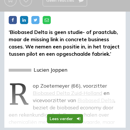
Geen reacties
‘Biobased Delta is geen studie- of praatclub,
maar de missing link in concrete business
cases. We nemen een positie in, in het traject
tussen pilot en een opgeschaalde fabriek.’
r
Lucien Joppen
Rop Zoetemeyer (66), voorzitter
Biobased Delta Zuid-Holland
en
vicevoorzitter van
Biobased Delta
,
beziet de biobased economy door
een rekenkundige bril. Geen verhalen over
Lees verder
chemicaliën met toegevoegde waarde, maar
grote volumes uit grote fabrieken, die op basis