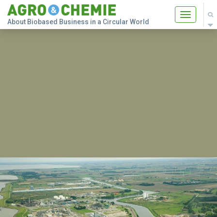
Toggle
About Biobased Business in a Circular World
navigatio