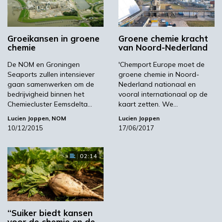
kwam als een mokerslag. Dit nieuws vormde
ook de aanleiding voor het actieplan.
Groeikansen in groene
Groene chemie kracht
chemie
van Noord-Nederland
De NOM en Groningen
'Chemport Europe moet de
Sluiten Aldel
Seaports zullen intensiever
groene chemie in Noord-
gaan samenwerken om de
Nederland nationaal en
exemplarisch
bedrijvigheid binnen het
vooral internationaal op de
Chemiecluster Eemsdelta…
kaart zetten. We…
Het chemiecluster Eemsdelta telt, inclusief
Lucien Joppen
,
NOM
Lucien Joppen
10/12/2015
17/06/2017
energiebedrijven, zo’n twintig ondernemingen.
Hoofdrolspeler is de chloorfabriek
van
AkzoNobel
. Het cluster is goed voor 15
02:14
procent van de Nederlandse chemieproductie.
Het levert direct werk op voor 2250
arbeidskrachten, en indirect voor 3400.
‘Het is een van de belangrijkste economische
“Suiker biedt kansen
voor de chemie en de