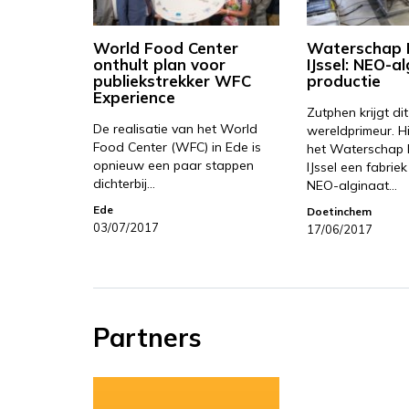
World Food Center
Waterschap R
onthult plan voor
IJssel: NEO-al
publiekstrekker WFC
productie
Experience
Zutphen krijgt di
De realisatie van het World
wereldprimeur. H
Food Center (WFC) in Ede is
het Waterschap R
opnieuw een paar stappen
IJssel een fabrie
dichterbij…
NEO-alginaat…
Ede
Doetinchem
03/07/2017
17/06/2017
Partners