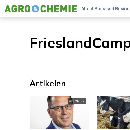
About Biobased Busines
FrieslandCamp
Artikelen
05:54