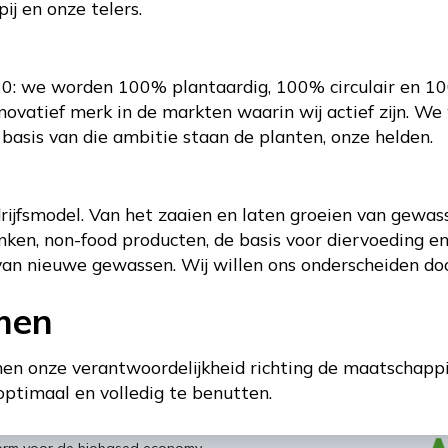
j en onze telers.
30: we worden 100% plantaardig, 100% circulair en 10
novatief merk in de markten waarin wij actief zijn. W
 basis van die ambitie staan de planten, onze helden.
drijfsmodel. Van het zaaien en laten groeien van gewa
inken, non-food producten, de basis voor diervoeding e
van nieuwe gewassen. Wij willen ons onderscheiden do
men
n onze verantwoordelijkheid richting de maatschappi
ptimaal en volledig te benutten.
form voor de biobased economy