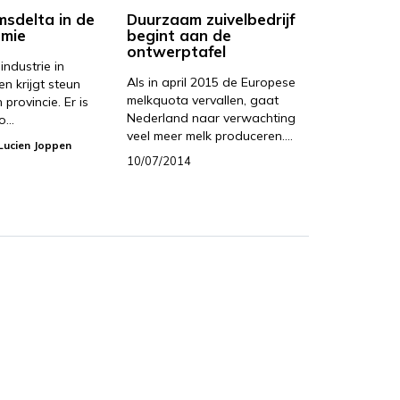
sdelta in de
Duurzaam zuivelbedrijf
emie
begint aan de
ontwerptafel
ndustrie in
Als in april 2015 de Europese
n krijgt steun
melkquota vervallen, gaat
 provincie. Er is
Nederland naar verwachting
ro…
veel meer melk produceren.…
Lucien Joppen
10/07/2014