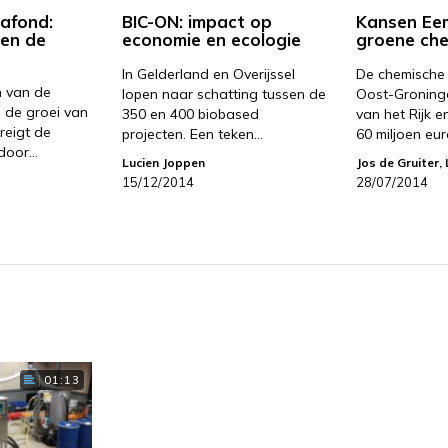
lafond:
BIC-ON: impact op
Kansen Eem
een de
economie en ecologie
groene ch
In Gelderland en Overijssel
De chemische i
n van de
lopen naar schatting tussen de
Oost-Groninge
 de groei van
350 en 400 biobased
van het Rijk en
reigt de
projecten. Een teken…
60 miljoen eu
 door…
Lucien Joppen
Jos de Gruiter
,
15/12/2014
28/07/2014
01:13