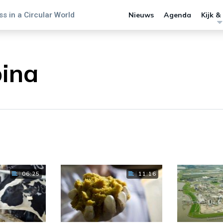
s in a Circular World
Nieuws
Agenda
Kijk &
ina
06:25
11:16