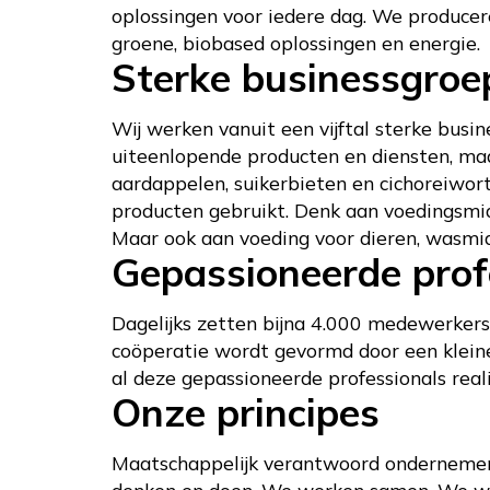
oplossingen voor iedere dag. We producer
groene, biobased oplossingen en energie.
Sterke businessgroe
Wij werken vanuit een vijftal sterke bus
uiteenlopende producten en diensten, maa
aardappelen, suikerbieten en cichoreiwort
producten gebruikt. Denk aan voedingsmidde
Maar ook aan voeding voor dieren, wasmid
Gepassioneerde prof
Dagelijks zetten bijna 4.000 medewerkers 
coöperatie wordt gevormd door een kleine
al deze gepassioneerde professionals real
Onze principes
Maatschappelijk verantwoord ondernemen 
denken en doen. We werken samen. We we