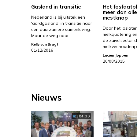
Gasland in transitie
Het fosfaatp
meer dan all
Nederland is bij uitstek een
mestknop
'aardgasland' in transitie naar
Door het loslate
een duurzamere samenleving.
melkquotering en
Maar de weg naar…
de zuivelsector d
Kelly van Bragt
melkveehouderij
01/12/2016
Lucien Joppen
20/08/2015
Nieuws
04:30