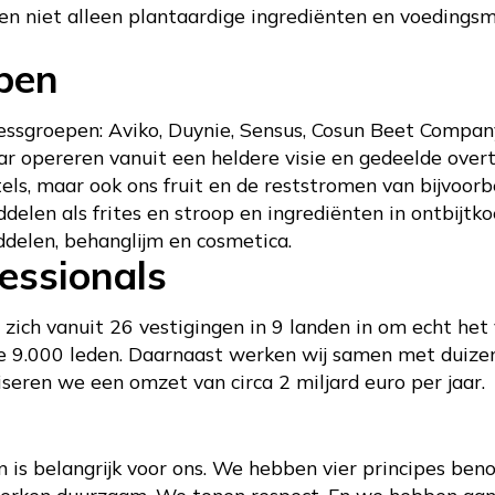
en niet alleen plantaardige ingrediënten en voedings
pen
inessgroepen: Aviko, Duynie, Sensus, Cosun Beet Comp
r opereren vanuit een heldere visie en gedeelde overt
els, maar ook ons fruit en de reststromen van bijvoorb
len als frites en stroop en ingrediënten in ontbijtkoek
delen, behanglijm en cosmetica.
essionals
zich vanuit 26 vestigingen in 9 landen in om echt het
 9.000 leden. Daarnaast werken wij samen met duizen
iseren we een omzet van circa 2 miljard euro per jaar.
is belangrijk voor ons. We hebben vier principes ben
rken duurzaam. We tonen respect. En we hebben aand