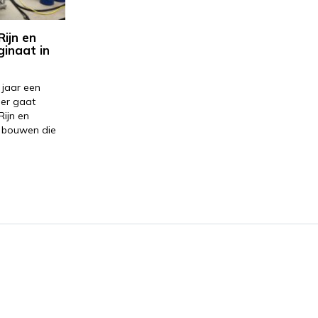
ijn en
ginaat in
t jaar een
ier gaat
ijn en
k bouwen die