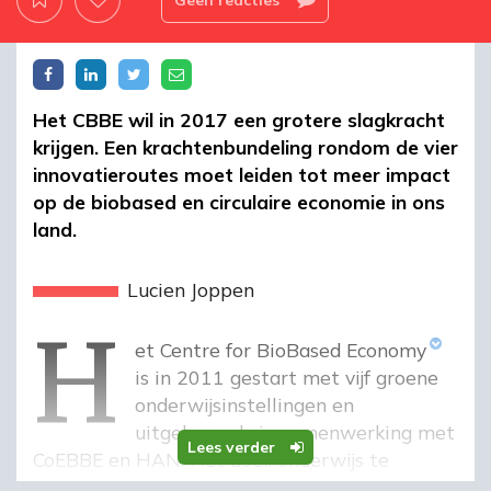
Het CBBE wil in 2017 een grotere slagkracht
krijgen. Een krachtenbundeling rondom de vier
innovatieroutes moet leiden tot meer impact
op de biobased en circulaire economie in ons
land.
h
Lucien Joppen
Het
Centre for BioBased Economy
is in 2011 gestart met vijf groene
onderwijsinstellingen en
uitgebouwd via samenwerking met
Lees verder
CoEBBE en HAN. Het doel: onderwijs te
ontwikkelen zodat de professionals van