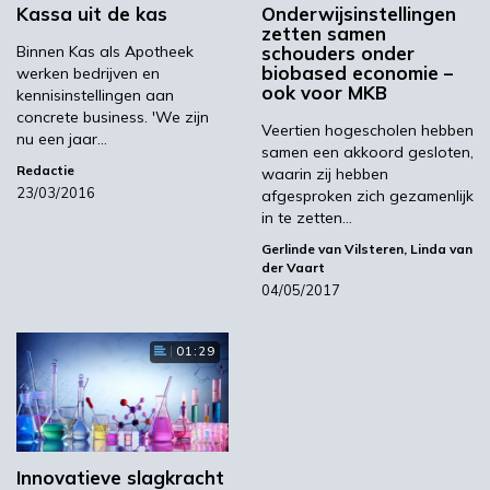
kunnen studenten op verschillende instellingen
Kassa uit de kas
Onderwijsinstellingen
zetten samen
biobased getinte vakken, modules en minoren
Binnen Kas als Apotheek
schouders onder
in de klas en online volgen. Het aanbod is
biobased economie –
werken bedrijven en
aanzienlijk vergroot en ook divers. Het CBBE
ook voor MKB
kennisinstellingen aan
heeft hier ook een faciliterende rol om beter
concrete business. 'We zijn
Veertien hogescholen hebben
nu een jaar…
gebruik van elkaars kennis te maken,
samen een akkoord gesloten,
bijvoorbeeld via de CBBE-docentendagen.’
Redactie
waarin zij hebben
23/03/2016
afgesproken zich gezamenlijk
in te zetten…
Samen werken aan
Gerlinde van Vilsteren
,
Linda van
der Vaart
04/05/2017
innovatie
01:29
Het elkaar geven van inzicht in
onderwijs(methodiek) en de onderlinge
afstemming zal ook meer gaan gelden voor de
bovengenoemde innovatietrajecten, aldus Van
Vilsteren. ‘Er zijn de afgelopen jaren tientallen
Innovatieve slagkracht