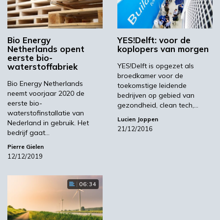
(HTW), waarbij vergassing bij verhoogde druk
wordt aangeboden. Deze technologie werd
oorspronkelijk in 1926 in Duitsland ontwikkeld
Bio Energy
YES!Delft: voor de
door Dr. Winkler en werkte onder
Netherlands opent
koplopers van morgen
atmosferische omstandigheden. Later werd ze
eerste bio-
waterstoffabriek
YES!Delft is opgezet als
door Rheinbraun (nu
RWE
) en Udeh (nu
broedkamer voor de
ThyssenKrupp
) verbeterd om bij verhoogde
Bio Energy Netherlands
toekomstige leidende
neemt voorjaar 2020 de
druk te kunnen werken.
bedrijven op gebied van
eerste bio-
gezondheid, clean tech,…
In de eerste generatie HTW-centrales werd
waterstofinstallatie van
Lucien Joppen
Nederland in gebruik. Het
steenkool of bruinkool gebruikt. In de jaren
21/12/2016
bedrijf gaat…
1990 kocht ThyssenKrupp/Udeh de
Pierre Gielen
technologie van RWE en ontwikkelde ze
12/12/2019
verder om een mengsel te vergassen van
steenkool en tot 60 procent kunststofrijke
refuse derived fuel (RDF): niet-recyclebaar
06:34
afval. Dergelijke operationele ervaringen met
de gezamenlijke vergassing van bruinkool en