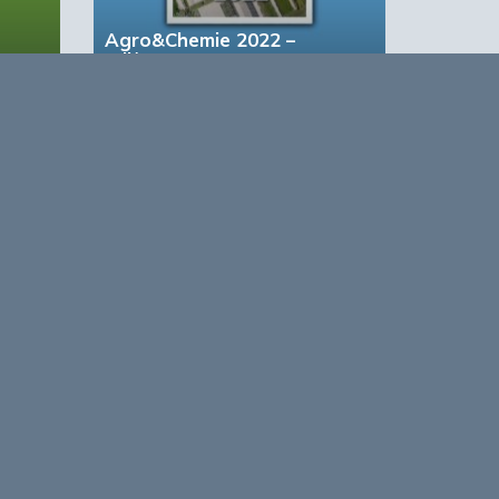
Agro&Chemie 2022 –
Juli/Augustus
based Business in a Circular World