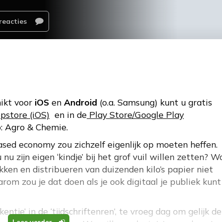
reacties
ikt voor
iOS
en
Android
(o.a. Samsung) kunt u gratis
pstore (iOS)
en in de
Play Store/Google Play
: Agro & Chemie.
sed economy zou zichzelf eigenlijk op moeten heffen.
u zijn eigen ‘kindje’ bij het grof vuil willen zetten? W
rukken en distribueren van duizenden kilo’s papier niet
om zou je dat doen als je ook digitaal je publiek kunt
ntje’ in de ‘tijdschriftenren’, te vroeg dag om gelijk de