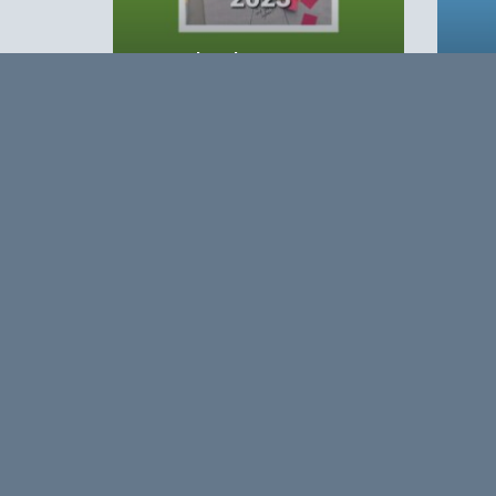
Agro&Chemie 2023 – 2
Agro
Opmerkingen
0
Log in om te reageren op dit artikel
. Nog geen 
Over
Agro&Chemie is het leidende plat
in Nederland en Vlaanderen. We 
ontwikkelingen in de BBE zichtbaa
verbinding tussen ondernemers, ken
vormen de etalage voor de Nederl
Europa en de wereld.