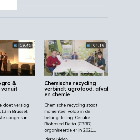
e
19:41
04:16
ia
t
Agro &
Chemische recycling
 vanuit
verbindt agrofood, afval
en chemie
e doet verslag
Chemische recycling staat
13 in Brussel,
momenteel volop in de
ste congres in
belangstelling. Circular
Biobased Delta (CBBD)
organiseerde er in 2021…
Pierre Gielen