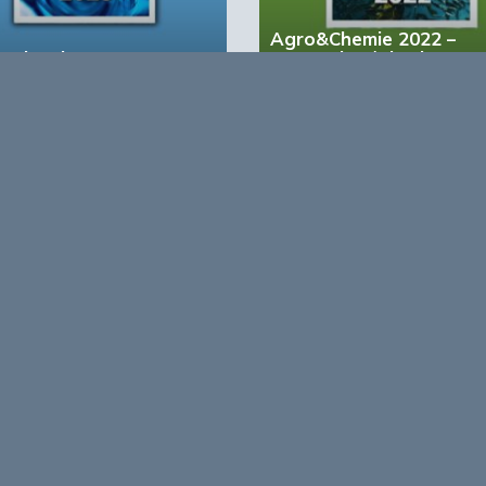
Agro&Chemie 2022 –
&Chemie 2023 – 1
September/Oktober
account?
Registreer nu!
form voor de biobased economy
maken programma’s en
r, dragen bij aan ontmoeting en
About Bio
nisinstellingen en overheid en
ands/Vlaamse BBE richting