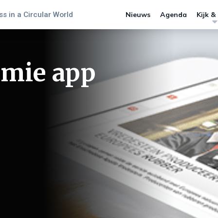
s in a Circular World
Nieuws
Agenda
Kijk &
emie app