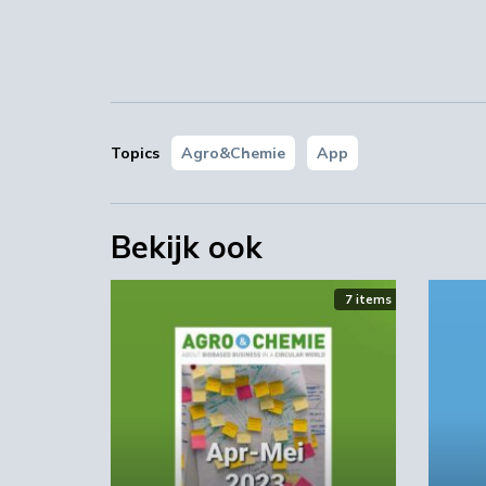
Topics
Agro&Chemie
App
Bekijk ook
7 items