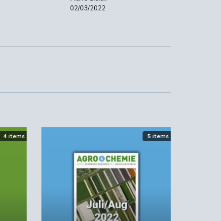
02/03/2022
4 items
5 items