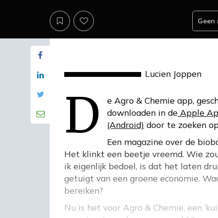
Geen 
d
Lucien Joppen
De Agro & Chemie app, gesch
downloaden in de
Apple Ap
(Android)
door te zoeken op
Een magazine over de bioba
Het klinkt een beetje vreemd. Wie zou n
ik eigenlijk bedoel, is dat het laten d
getuigt van een groene economie. Waar
bereiken?
Nu is het voor Agro & Chemie, een ‘kuike