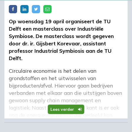
Op woensdag 19 april organiseert de TU
Delft een masterclass over Industriële
Symbiose. De masterclass wordt gegeven
door dr. ir. Gijsbert Korevaar, assistant
professor Industrial Symbiosis aan de TU
Delft.
Circulaire economie is het delen van
grondstoffen en het uitwisselen van
bijproducten/afval. Hiervoor gaan bedrijven
verbanden met elkaar aan die uitstijgen boven
gewoon supply chain management en
logistiek. Naast deze materiële kant is er ook
Lees verder
nog de energievoorziening die gedeeld kan
worden. Werd vroeger restwarmte
weggekoeld, nu kiezen steeds meer bedrijven