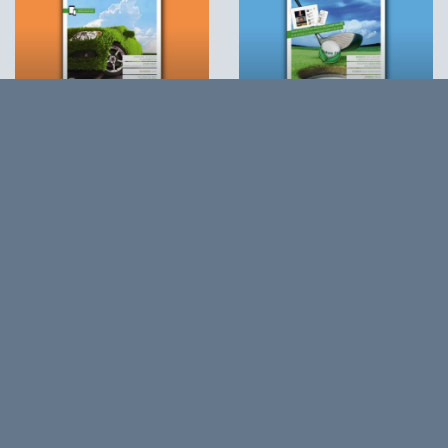
Agro&Chemie 2014
Agro&Chemie 2013
#1
#4
Over
Agro&Chemie is het leidende platform voor de biobased
economy in Nederland en Vlaanderen. We maken programma’s
en ontwikkelingen in de BBE zichtbaar, dragen bij aan
ontmoeting en verbinding tussen ondernemers,
kennisinstellingen en overheid en vormen de etalage voor de
Nederlands/Vlaamse BBE richting Europa en de wereld.
About Biobased Business in a Circular World