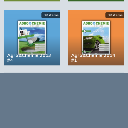
20 items
20 items
Agro&Chemie 2013
Agro&Chemie 2014
#4
#1
Opmerkingen
0
Log in om te reageren op dit artikel
. Nog geen account?
Registreer nu!
Over