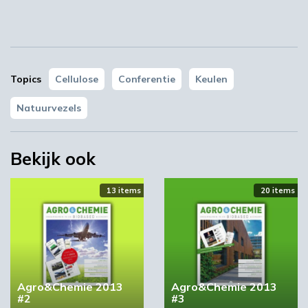
Locatie
Topics
Cellulose
Conferentie
Keulen
Natuurvezels
Bekijk ook
Maternushaus
Kardinal-Frings-Straße
50668 Köln
13 items
20 items
Plan je route
Agro&Chemie 2013
Agro&Chemie 2013
#2
#3