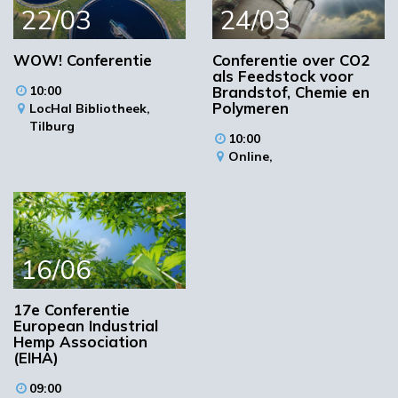
microplastic, biobased vs. fossiele
22/03
24/03
grondstoffen en duurzaamheid?
Hoe kan de duurzaamheid van
WOW! Conferentie
Conferentie over CO2
cellulosevezels nog verder worden vergroot?
als Feedstock voor
10:00
Brandstof, Chemie en
Welke alternatieve grondstoffen zijn
Polymeren
LocHal Bibliotheek,
geschikt en beschikbaar?
Tilburg
10:00
Ook wordt tijdens de conferentie de
Online,
Innovatieprijs voor de ‘Cellulose Fibre of the
Year 2021’ uitgereikt.
Meer informatie is te vinden op de
conferentie-website.
16/06
Beeld: Henri Koskinen/Shutterstock
17e Conferentie
Meer informatie
Programma
European Industrial
Hemp Association
Registratie
(EIHA)
09:00